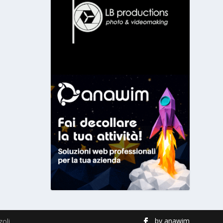
by
anawim
zoli