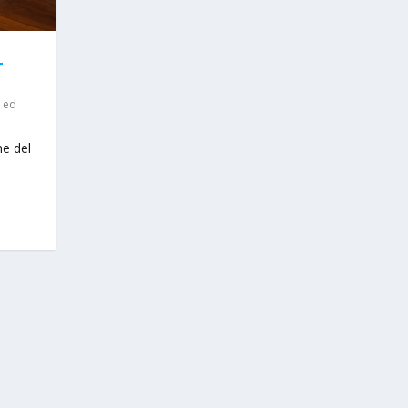
L
i ed
ne del