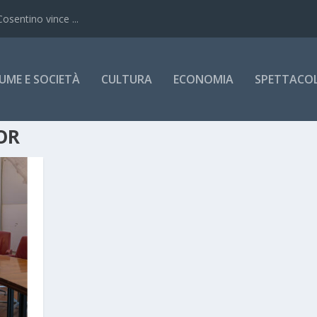
Cosentino vince ...
UME E SOCIETÀ
CULTURA
ECONOMIA
SPETTACOLI
OR