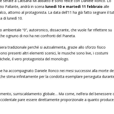
due serate a Latisana Mi abbatto e sono felice con Daniele Ronco. Lo
izio Pallante, andrà in scena
lunedì 10 e martedì 11 febbraio
alle
alco, attorno al protagonista. La data dell’11 ha già fatto segnare il tu
a di lunedì 10.
ambientale “0”, autoironico, dissacrante, che vuole far riflettere su
che ognuno di noi ha nei confronti del Pianeta.
iera tradizionale perché si autoalimenta, grazie allo sforzo fisico
sono presenti altri elementi scenici, le musiche sono live, i costumi
ichele, il vero protagonista del monologo.
 che ha accompagnato Daniele Ronco nei mesi successivi alla morte de
che stima infinitamente per la condotta esemplare perseguita durante
uinamento, surriscaldamento globale… Ma come, nell’era del benessere c
o occidentale pare essere direttamente proporzionale a quanto produce