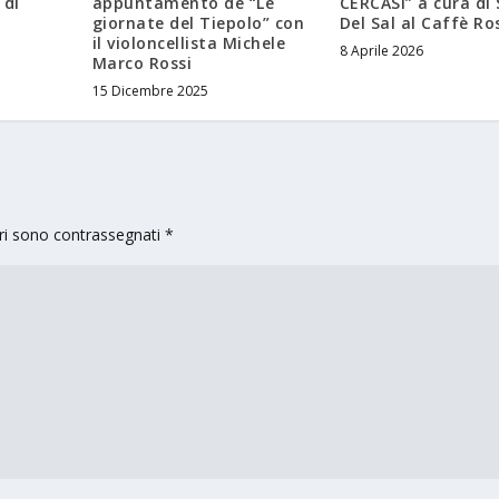
 di
appuntamento de “Le
CERCASI” a cura di
giornate del Tiepolo” con
Del Sal al Caffè Ro
il violoncellista Michele
8 Aprile 2026
Marco Rossi
15 Dicembre 2025
ori sono contrassegnati
*