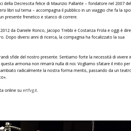
ici della Decrescita felice di Maurizio Pallante – fondatore nel 2007 de
rsi libri sul tema – accompagna il pubblico in un viaggio che fa la spo
 un presente frenetico e stanco di correre.
2012 da Daniele Ronco, Jacopo Trebbi e Costanza Frola e oggi è dire
o. Dopo diversi anni di ricerca, la compagnia ha focalizzato la sua
grandi sfide del nostro presente. Sentiamo forte la necessità di vivere i
 questa armonia non rimarrà nulla di noi. Vogliamo sfatare il mito per
 cambiato radicalmente la nostra forma mentis, passando da un teatr
co».
ta online su
ertfvg.it
.