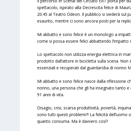
Il percorso In Scena! del Circuito ERT porta per 
spettacolo, ispirato alla Decrescita felice di Maur
20.45 al Teatro Odeon. Il pubblico si siederà sul p
esaurito, mentre ci sono ancora posti per la replic
Mi abbatto e sono felice è un monologo a impatto 
come si possa essere felici abbattendo l’impatto 
Lo spettacolo non utilizza energia elettrica in man
prodotto dall’attore in bicicletta sulla scena. Non 
essenziali e recuperati dal guardaroba di nonno M
Mi abbatto e sono felice nasce dalla riflessione
nonno, una persona che gli ha insegnato tanto e 
91 anni di vita.
Disagio, crisi, scarsa produttività, povertà, inq
sono tutti questi problemi?! La felicità dell’uom
quanto consuma. Ma è davvero così?