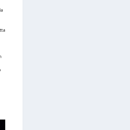
l
la
tta
n
o