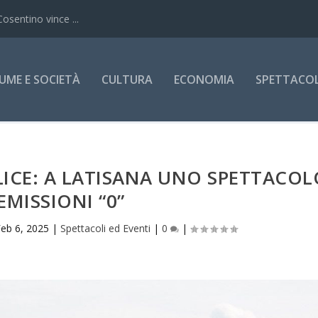
Cosentino vince ...
UME E SOCIETÀ
CULTURA
ECONOMIA
SPETTACOLI
LICE: A LATISANA UNO SPETTACOL
EMISSIONI “0”
Feb 6, 2025
|
Spettacoli ed Eventi
|
0
|