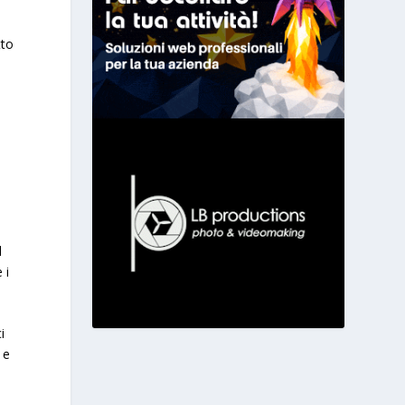
tto
l
 i
i
 e