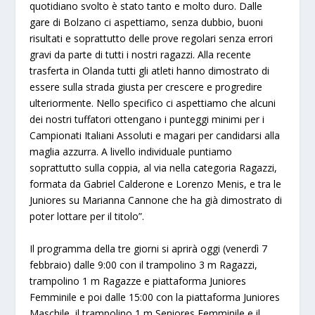
quotidiano svolto è stato tanto e molto duro. Dalle
gare di Bolzano ci aspettiamo, senza dubbio, buoni
risultati e soprattutto delle prove regolari senza errori
gravi da parte di tutti i nostri ragazzi. Alla recente
trasferta in Olanda tutti gli atleti hanno dimostrato di
essere sulla strada giusta per crescere e progredire
ulteriormente. Nello specifico ci aspettiamo che alcuni
dei nostri tuffatori ottengano i punteggi minimi per i
Campionati Italiani Assoluti e magari per candidarsi alla
maglia azzurra. A livello individuale puntiamo
soprattutto sulla coppia, al via nella categoria Ragazzi,
formata da Gabriel Calderone e Lorenzo Menis, e tra le
Juniores su Marianna Cannone che ha già dimostrato di
poter lottare per il titolo”.
Il programma della tre giorni si aprirà oggi (venerdì 7
febbraio) dalle 9:00 con il trampolino 3 m Ragazzi,
trampolino 1 m Ragazze e piattaforma Juniores
Femminile e poi dalle 15:00 con la piattaforma Juniores
Maschile, il trampolino 1 m Seniores Femminile e il