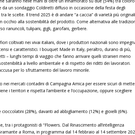
o che saranno nelle mani di oltre un innamorato su due (54%) tra coloro
 da un sondaggio Coldiretti diffuso in occasione della festa degli
a le scelte. Il trend 2025 è di andare “a caccia” di varietà più original
un occhio alla sostenibilità del prodotto. Come alternativa alle tradizion
so ranuncoli, tulipani, gigli, garofani, gerbere.
iori coltivati nei vivai italiani, dove i produttori nazionali sono impegn
nsi e caratteristici. I bouquet Made in Italy, peraltro, durano di più,
ti – lunghi tempi di viaggio che fanno arrivare quelli stranieri meno
tenibilità a livello ambientale e di rispetto dei riditti dei lavoratori.
accusa per lo sfruttamento del lavoro minorile.
 o nei mercati contadini di Campagna Amica per essere sicuri di mette
ne i territori e rispetta l’ambiente e l’occupazione, oppure scegliere
 cioccolatini (28%), davanti ad abbigliamento (12%) e gioielli (6%).
ce, tra i protagonisti di “Flowers. Dal Rinascimento all’intelligenza
del Bramante a Roma, in programma dal 14 febbraio al 14 settembre 202