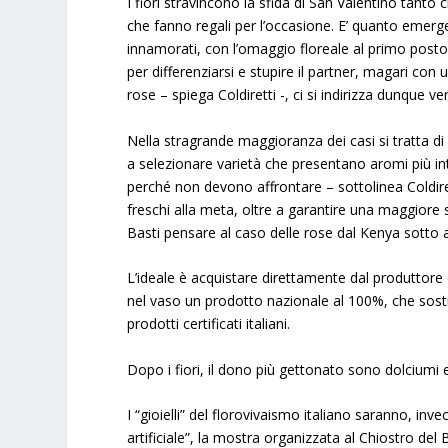
I fiori stravincono la sfida di San Valentino tant
che fanno regali per l’occasione. E’ quanto emerge
innamorati, con l’omaggio floreale al primo posto tr
per differenziarsi e stupire il partner, magari con 
rose – spiega Coldiretti -, ci si indirizza dunque ver
Nella stragrande maggioranza dei casi si tratta di f
a selezionare varietà che presentano aromi più inte
perché non devono affrontare – sottolinea Coldiret
freschi alla meta, oltre a garantire una maggiore sos
Basti pensare al caso delle rose dal Kenya sotto 
L’ideale è acquistare direttamente dal produttore
nel vaso un prodotto nazionale al 100%, che sostie
prodotti certificati italiani.
Dopo i fiori, il dono più gettonato sono dolciumi e
I “gioielli” del florovivaismo italiano saranno, inve
artificiale”, la mostra organizzata al Chiostro 