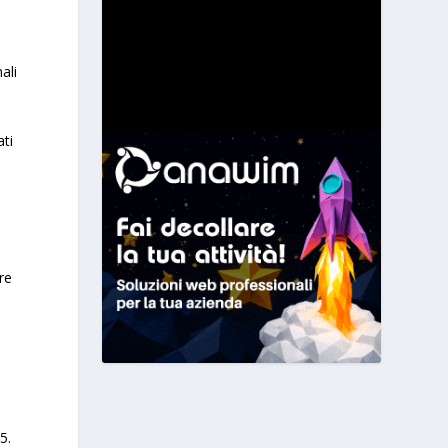
i
ali
ati
re
5.