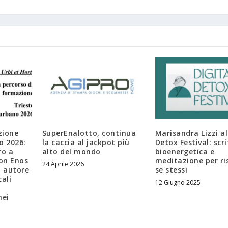
zione
SuperEnalotto, continua
Marisandra Lizzi al
o 2026:
la caccia al jackpot più
Detox Festival: scri
ro a
alto del mondo
bioenergetica e
con Enos
meditazione per ri
24 Aprile 2026
o autore
se stessi
cali
12 Giugno 2025
nei