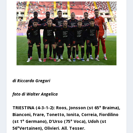
di Riccardo Gregori
foto di Walter Angelica
TRIESTINA (4-3-1-2): Roos, Jonsson
(st 65° Braima)
,
Bianconi, Frare, Tonetto, Ionita, Correia, Fiordilino
(st 1° Germano)
, D’Urso
(75° Voca)
,
Udoh (st
56°
Vertainen
)
, Olivieri. All. Tesser.