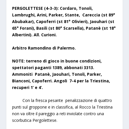
PERGOLETTESE (4-3-3): Cordaro, Tonoli,
Lambrughi,
Arini, Parker,
Stante, Careccia
(st 89°
Abubakar)
,
Capoferri (st 81° Olivieri),
Jaouhari
(st
65° Forani)
, Basili
(st 80° Scarsella)
, Pat
a
nè
(st 18°
Albertini)
. All. Curioni.
Arbitro Ramondino di Palermo.
NOTE: terreno di gioco in buone condizioni,
spettatori paganti 1389, abbonati 3313.
Ammoniti Patanè, Jaouhari, Tonoli, Parker,
Bianconi, Capoferri. Angoli 7-4 per la Triestina,
recuperi 1’ e 4’.
Con la fresca pesante penalizzazione di quattro
punti sul groppone e in classifica, al Rocco la Triestina
non va oltre il pareggio a reti inviolate contro una
scorbutica Pergolettese.