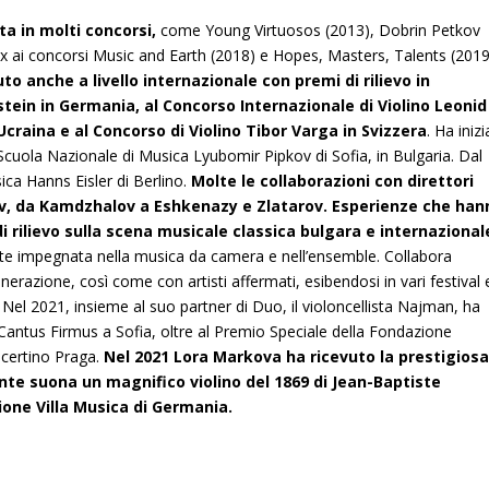
ta in molti concorsi,
come Young Virtuosos (2013), Dobrin Petkov
x ai concorsi Music and Earth (2018) e Hopes, Masters, Talents (2019
to anche a livello internazionale con premi di rilievo in
ein in Germania, al Concorso Internazionale di Violino Leonid
craina e al Concorso di Violino Tibor Varga in Svizzera
. Ha iniz
Scuola Nazionale di Musica Lyubomir Pipkov di Sofia, in Bulgaria. Dal
ica Hanns Eisler di Berlino.
Molte le collaborazioni con direttori
ov, da Kamdzhalov a Eshkenazy e Zlatarov. Esperienze che han
i rilievo sulla scena musicale classica bulgara e internazional
nte impegnata nella musica da camera e nell’ensemble. Collabora
nerazione, così come con artisti affermati, esibendosi in vari festival 
 Nel 2021, insieme al suo partner di Duo, il violoncellista Najman, ha
 Cantus Firmus a Sofia, oltre al Premio Speciale della Fondazione
certino Praga.
Nel 2021 Lora Markova ha ricevuto la prestigios
te suona un magnifico violino del 1869 di Jean-Baptiste
ione Villa Musica di Germania.