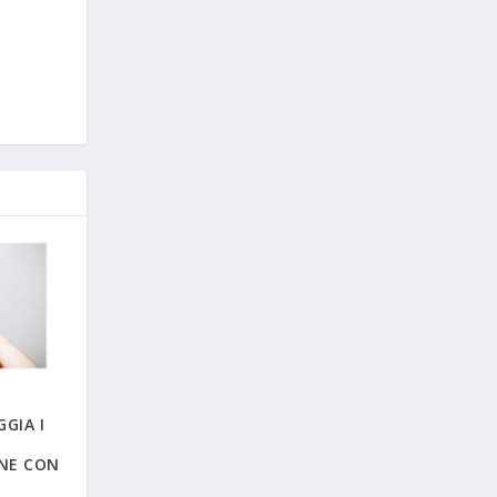
GIA I
NE CON