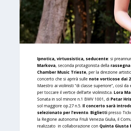
Ipnotica, virtuosistica, seducente
: si preannu
Markova
, seconda protagonista della
rassegna 
Chamber Music Trieste
, per la direzione artisti
concerto che si aprirà sulle
note vorticose dai 2
Maestro ai violinisti “di classe superiore”, così da 
per toccare il vertice dell’arte violinistica.
Lora Ma
Sonata in sol minore n.1 BWV 1001, di
Petar Hri
sol maggiore op.27 n.5.
Il concerto sarà introd
selezionato per l’evento
.
Biglietti
presso Ticke
la Regione autonoma Friuli Venezia Giulia, il Comune
realizzato in collaborazione con
Quinta Giusta 