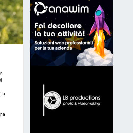
un
al
 la
gna