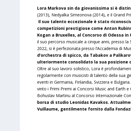
Lora Markova sin da giovanissima si è distin
(2013), Nedyalka Simeonova (2014), e il Grand Pri
Il suo talento eccezionale è stato riconosciu
competizioni prestigiose come Anton Rubinst
Kogan a Bruxelles, al Concorso di Odessa in U
il suo percorso musicale a cinque anni, presso la 
2022, si è perfezionata presso l’Accademia di Mus
d’orchestra di spicco, da Tabakov a Palikar
ulteriormente consolidato la sua posizione d
Oltre al suo lavoro solistico, Lora è profondame
regolarmente con musicisti di talento della sua ge
eventi in Germania, Finlandia, Svizzera e Bulgaria.
vinto i Primi Premi ai Concorsi Music and Earth e
Bohuslav Martinu al Concorso Internazionale Con
borsa di studio Leonidas Kavakos. Attualmen
Vuillaume, gentilmente fornito dalla Fondaz