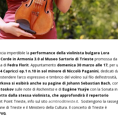
ncia imperdibile la
performance della violinista bulgara Lora
Corde in Armonia 3.0 al Museo Sartorio di Trieste
promossa da
ca di
Fedra Florit
. Appuntamento
domenica 30 marzo alle 17
, per 
4 Capricci op.1 n.10 in sol minore di Niccolò Paganini
, dedicati d
estendere l’arco espressivo e timbrico del violino sul filo dell’estrosità,
rkova si esibirà anche su pagine di Johann Sebastian Bach
, con
stoskov
sulle note di
Rachenitsa
e di
Eugène Ysaÿe
con la Sonata in
otto dalla stessa violinista, che approfondirà il repertorio
t Point Trieste, info sul sito
acmtrioditrieste.it
. Sostengono la rasse
 di Trieste e il Ministero della Cultura. Il concerto di Trieste è
FVG
.