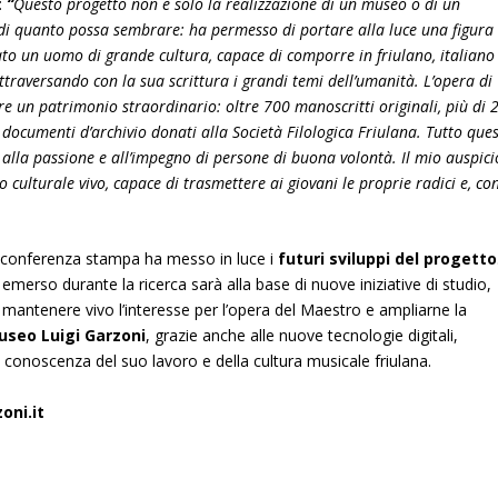
:
“
Questo progetto non è solo la realizzazione di un museo o di un
i quanto possa sembrare: ha permesso di portare alla luce una figura
ato un uomo di grande cultura, capace di comporre in friulano, italiano
 attraversando con la sua scrittura i grandi temi dell’umanità. L’opera di
e un patrimonio straordinario: oltre 700 manoscritti originali, più di 
documenti d’archivio donati alla Società Filologica Friulana. Tutto que
alla passione e all’impegno di persone di buona volontà. Il mio auspici
o culturale vivo, capace di trasmettere ai giovani le proprie radici e, co
 la conferenza stampa ha messo in luce i
futuri sviluppi del progetto
erso durante la ricerca sarà alla base di nuove iniziative di studio,
i mantenere vivo l’interesse per l’opera del Maestro e ampliarne la
useo Luigi Garzoni
, grazie anche alle nuove tecnologie digitali,
 conoscenza del suo lavoro e della cultura musicale friulana.
oni.it