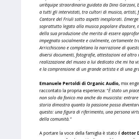
un’équipe straordinaria guidata da Dino Garzoni, b
a tutti gli intervistati, tra cultori di musica, artist
Cantore del Friuli sotto aspetti inesplorati. Emerge
soprattutto legato alla musica popolare d’autore, m
della sua produzione che merita di essere approfondi
impegnato socialmente e civilmente, certamente tra
Arricchiscono e completano la narrazione di questo 
diversi documenti, fotografie, attestazioni ed altr
realizzazione del museo a lui dedicato che mi ha vi
e la comprensione di un grande artista e di una gran
Emanuele Pertoldi di Organic Audio,
mix engin
raccontato la propria esperienza: “
È stato un piac
non solo da fonico ma anche da musicista: entrare 
storia dimostra quanto la passione possa diventar
questo: una figura di riferimento, una persona vir
della comunità.”
A portare la voce della famiglia è stato il
dottor 