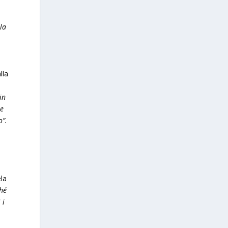
n
la
lla
in
me
o”.
ela
ché
 i