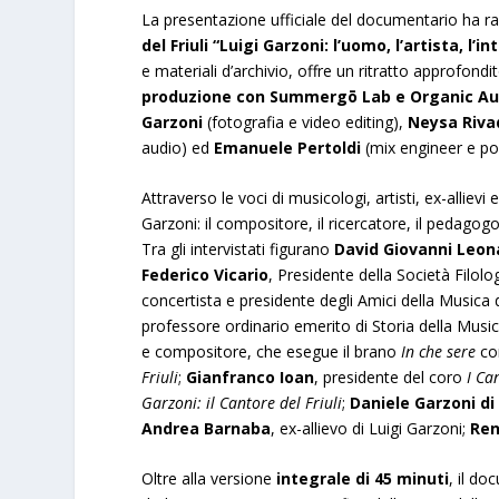
La presentazione ufficiale del documentario ha 
del Friuli
“Luigi Garzoni: l’uomo, l’artista, l’in
e materiali d’archivio, offre un ritratto approfond
produzione con Summergō Lab e Organic Au
Garzoni
(fotografia e video editing),
Neysa Riva
audio) ed
Emanuele Pertoldi
(mix engineer e po
Attraverso le voci di musicologi, artisti, ex-allievi
Garzoni: il compositore, il ricercatore, il pedag
Tra gli intervistati figurano
David Giovanni Leon
Federico Vicario
, Presidente della Società Filolo
concertista e presidente degli Amici della Musica 
professore ordinario emerito di Storia della Musi
e compositore, che esegue il brano
In che sere
co
Friuli
;
Gianfranco Ioan
, presidente del coro
I Can
Garzoni: il Cantore del Friuli
;
Daniele Garzoni d
Andrea Barnaba
, ex-allievo di Luigi Garzoni;
Ren
Oltre alla versione
integrale di 45 minuti
, il do