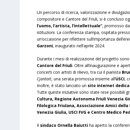
Un percorso di ricerca, valorizzazione e divulgazi
compositore e Cantore del Friuli, si è concluso og
l’uomo, l’artista, l’intellettuale”
, promosso da
istituzioni. La conferenza stampa, ospitata press
un’occasione per riflettere sull’importanza dell’ere
Garzoni
, inaugurato nell’aprile 2024.
Durante i mesi di realizzazione del progetto sono 
Cantore del Friuli
. Oltre all’inaugurazione e aper
concerti con artisti di rilievo, tra cui il pianista
Bru
Cjantait
, una serata promossa insieme all’
USCI
, 
Inoltre, è stato lanciato un
sito internet dedica
Tutte queste iniziative sono state rese possibili gr
Cultura, Regione Autonoma Friuli Venezia Giu
Filologica Friulana, Associazione Amici della 
Venezia Giulia, USCI FVG e Centro Medico Pe
Il
sindaco Ornella Baiutti
ha aperto la conferen