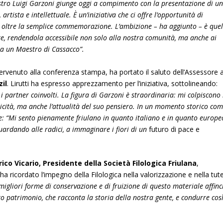
tro Luigi Garzoni giunge oggi a compimento con la presentazione di u
tista e intellettuale. È un’iniziativa che ci offre l’opportunità di
o oltre la semplice commemorazione. L’ambizione – ha aggiunto – è quel
rte, rendendola accessibile non solo alla nostra comunità, ma anche ai
 a un Maestro di Cassacco”.
tervenuto alla conferenza stampa, ha portato il saluto dell’Assessore a
il
. Lirutti ha espresso apprezzamento per l’iniziativa, sottolineando:
i partner coinvolti. La figura di Garzoni è straordinaria: mi colpiscono 
dricità, ma anche l’attualità del suo pensiero. In un momento storico co
le: “Mi sento pienamente friulano in quanto italiano e in quanto europe
guardando alle radici, a immaginare i fiori di un
futuro di pace e
ico Vicario, Presidente della Società Filologica Friulana
,
 ha ricordato l’impegno della Filologica nella valorizzazione e nella tut
migliori forme di conservazione e di fruizione di questo materiale affin
o patrimonio, che racconta la storia della nostra gente, e condurre così