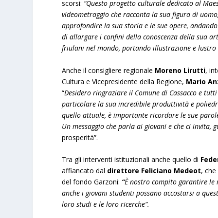
scorsi:
“Questo progetto culturale dedicato al Maes
videometraggio che racconta la sua figura di uomo, ar
approfondire la sua storia e le sue opere, andand
di allargare i confini della conoscenza della sua a
friulani nel mondo, portando illustrazione e lustro
Anche il consigliere regionale
Moreno Lirutti
, in
Cultura e Vicepresidente della Regione,
Mario Anz
“
Desidero ringraziare il Comune di Cassacco e tutti 
particolare la sua incredibile produttività e polie
quello attuale, è importante ricordare le sue paro
Un messaggio che parla ai giovani e che ci invita, 
prosperità”.
Tra gli interventi istituzionali anche quello di
Feder
affiancato dal
direttore Feliciano Medeot
, che
del fondo Garzoni:
“
È nostro compito garantire le 
anche i giovani studenti possano accostarsi a quest
loro studi e le loro ricerche”.