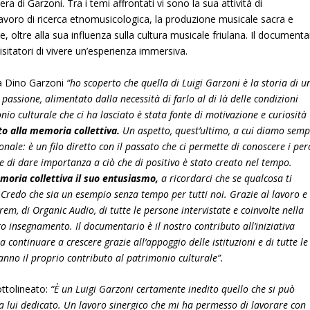
ra di Garzoni. Tra i temi affrontati vi sono la sua attività di
 lavoro di ricerca etnomusicologica, la produzione musicale sacra e
e, oltre alla sua influenza sulla cultura musicale friulana. Il documenta
isitatori di vivere un’esperienza immersiva.
a Dino Garzoni
“ho scoperto che quella di Luigi Garzoni è la storia di u
assione, alimentato dalla necessità di farlo al di là delle condizioni
o culturale che ci ha lasciato è stata fonte di motivazione e curiosità
to alla memoria collettiva.
Un aspetto, quest’ultimo, a cui diamo sem
nale: è un filo diretto con il passato che ci permette di conoscere i per
i e di dare importanza a ciò che di positivo è stato creato nel tempo.
moria collettiva il suo entusiasmo,
a ricordarci che se qualcosa ti
 Credo che sia un esempio senza tempo per tutti noi. Grazie al lavoro e
em, di Organic Audio, di tutte le persone intervistate e coinvolte nella
 insegnamento. Il documentario è il nostro contributo all’iniziativa
 continuare a crescere grazie all’appoggio delle istituzioni e di tutte le
anno il proprio contributo al patrimonio culturale”.
ottolineato:
“È un Luigi Garzoni certamente inedito quello che si può
a lui dedicato. Un lavoro sinergico che mi ha permesso di lavorare con