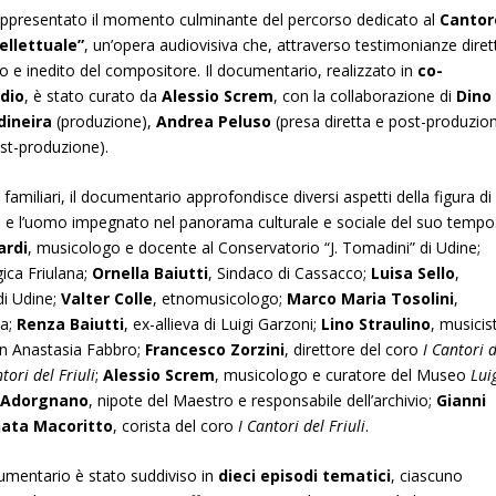
rappresentato il momento culminante del percorso dedicato al
Cantor
tellettuale”
, un’opera audiovisiva che, attraverso testimonianze diret
ito e inedito del compositore. Il documentario, realizzato in
co-
dio
, è stato curato da
Alessio Screm
, con la collaborazione di
Dino
dineira
(produzione),
Andrea Peluso
(presa diretta e post-produzio
st-produzione).
 e familiari, il documentario approfondisce diversi aspetti della figura di
ogo e l’uomo impegnato nel panorama culturale e sociale del suo tempo
ardi
, musicologo e docente al Conservatorio “J. Tomadini” di Udine;
gica Friulana;
Ornella Baiutti
, Sindaco di Cassacco;
Luisa Sello
,
di Udine;
Valter Colle
, etnomusicologo;
Marco Maria Tosolini
,
ca;
Renza Baiutti
, ex-allieva di Luigi Garzoni;
Lino Straulino
, musicis
n Anastasia Fabbro;
Francesco Zorzini
, direttore del coro
I Cantori 
tori del Friuli
;
Alessio Screm
, musicologo e curatore del Museo
Lui
i Adorgnano
, nipote del Maestro e responsabile dell’archivio;
Gianni
ata Macoritto
, corista del coro
I Cantori del Friuli
.
cumentario è stato suddiviso in
dieci episodi tematici
, ciascuno