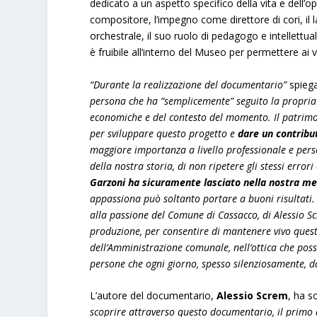
dedicato a un aspetto specifico della vita e dell’ope
compositore, l’impegno come direttore di cori, il
orchestrale, il suo ruolo di pedagogo e intellettual
è fruibile all’interno del Museo per permettere ai v
“Durante la realizzazione del documentario”
spieg
persona che ha “semplicemente” seguito la propria p
economiche e del contesto del momento. Il patrimoni
per sviluppare questo progetto e
dare un contribu
maggiore importanza a livello professionale e perso
della nostra storia, di non ripetere gli stessi error
Garzoni ha sicuramente lasciato nella nostra me
appassiona può soltanto portare a buoni risultati.
alla passione del Comune di Cassacco, di Alessio Scr
produzione, per consentire di mantenere vivo questo
dell’Amministrazione comunale, nell’ottica che possa
persone che ogni giorno, spesso silenziosamente, d
L’autore del documentario,
Alessio Screm
, ha s
scoprire attraverso questo documentario, il primo 