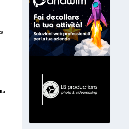
ta
e
.
lla