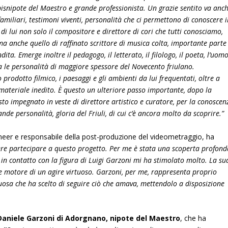
isnipote del Maestro e grande professionista. Un grazie sentito va anc
i, familiari, testimoni viventi, personalità che ci permettono di conoscere i
 di lui non solo il compositore e direttore di cori che tutti conosciamo,
a anche quello di raffinato scrittore di musica colta, importante parte
ta. Emerge inoltre il pedagogo, il letterato, il filologo, il poeta, l’uom
 le personalità di maggiore spessore del Novecento friulano.
prodotto filmico, i paesaggi e gli ambienti da lui frequentati, oltre a
o materiale inedito. È questo un ulteriore passo importante, dopo la
sto impegnato in veste di direttore artistico e curatore, per la conoscen
de personalità, gloria del Friuli, di cui c’è ancora molto da scoprire.”
eer e responsabile della post-produzione del videometraggio, ha
ere partecipare a questo progetto. Per me è stata una scoperta profond
in contatto con la figura di Luigi Garzoni mi ha stimolato molto. La su
e motore di un agire virtuoso. Garzoni, per me, rappresenta proprio
tuosa che ha scelto di seguire ciò che amava, mettendolo a disposizione
Daniele Garzoni di Adorgnano,
nipote del Maestro
, che ha