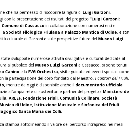
one che ha permesso di riscoprire la figura di
Luigi Garzoni
,
gi con la presentazione dei risultati del progetto
“Luigi Garzoni:
l
Comune di Cassacco
in collaborazione con numerosi enti e
o la
Società Filologica Friulana a Palazzo Mantica di Udine
, è sta
dità culturale di Garzoni e sulle prospettive future del
Museo Luigi
state sviluppate numerose attività divulgative e culturali dedicate al
tura al pubblico del
Museo Luigi Garzoni
a Cassacco, si sono tenuti
no Canino
e la
FVG Orchestra
, visite guidate ed eventi speciali com
con la partecipazione del coro fondato dal Maestro,
I Cantori del Friuli
to
, mentre da oggi è disponibile anche il
documentario ufficiale
.
azie all’ampia rete di sostenitori e partner del progetto:
Ministero de
lia, ARLEF, Fondazione Friuli, Comunità Collinare, Società
Musica di Udine, Istituzione Musicale e Sinfonica del Friuli
dagogico Santa Maria dei Colli
.
za stampa sottolineando il valore del percorso intrapreso nei mesi