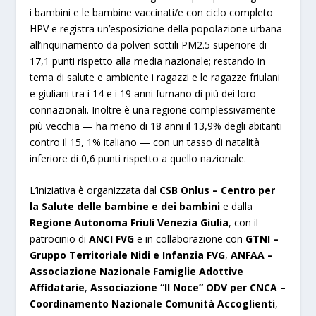
i bambini e le bambine vaccinati/e con ciclo completo
HPV e registra un’esposizione della popolazione urbana
all’inquinamento da polveri sottili PM2.5 superiore di
17,1 punti rispetto alla media nazionale; restando in
tema di salute e ambiente i ragazzi e le ragazze friulani
e giuliani tra i 14 e i 19 anni fumano di più dei loro
connazionali. Inoltre è una regione complessivamente
più vecchia — ha meno di 18 anni il 13,9% degli abitanti
contro il 15, 1% italiano — con un tasso di natalità
inferiore di 0,6 punti rispetto a quello nazionale.
L’iniziativa è organizzata dal
CSB Onlus – Centro per
la Salute delle bambine e dei bambini
e dalla
Regione Autonoma Friuli Venezia Giulia
, con il
patrocinio di
ANCI FVG
e in collaborazione con
GTNI –
Gruppo Territoriale Nidi e Infanzia FVG
,
ANFAA –
Associazione Nazionale Famiglie Adottive
Affidatarie
,
Associazione “Il Noce” ODV per CNCA –
Coordinamento Nazionale Comunità Accoglienti
,