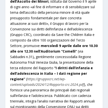
dell’Ascolto dei Minori
, istituita dal Governo il 9 aprile
di ogni anno «al fine di informare e di sensibilizzare sul
tema dell’ascolto della persona minore di età quale
presupposto fondamentale per dare concreta
attuazione ai suoi diritti», il Gruppo di lavoro per la
Convenzione sui diritti dell’infanzia e dell’adolescenza
(Gruppo CRC), coordinato da Save the Children Italia e
composto da oltre 100 organizzazioni del Terzo
Settore, promuove
mercoledì 9 aprile dalle ore 10.30
alle ore 12.30 nell’Auditorium “Comelli”
(via
Sabbadini n.31)
,
gentilmente concessodalla Regione
Autonoma Friuli Venezia Giulia, la presentazione della
terza edizione del Rapporto
“I diritti dell’infanzia e
dell’adolescenza in Italia – I dati regione per
regione”
(
https://gruppocrc.net/wp-
content/uploads/2024/12/Rapporto-crc-2024.pdf
), che
fornisce una panoramica dei principali dati regionali
sull’infanzia e l’adolescenza. Pubblicato con cadenza
triennale, integra l’analisi narrativa dei Rapporti annuali
sul monitoraggio della Convenzione ONU sui diritti