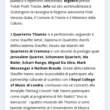
pubblico il repertorio selezionato.
Biglietti
presso
Ticket Point Trieste,
info
sul sito acmtrioditrieste.it.
Sostengono la rassegna la Regione autonoma Friuli
Venezia Giulia, il Comune di Trieste e il Ministero della
Cultura.
Il
Quartetto Thumòs
si è perfezionato seguendo il
corso Stauffer Artist, Diploma in Quartetto d’archi
dell’Accademia Stauffer, tenuto dai Maestri del
Quartetto di Cremona
e con docenti di prestigio quali
Jerusalem Quartet, Schumann Quartett, Ida
Bieler, Eckart Runge, Miguel Da Silva, Mark
Messenger e Nathan Braude
. Grazie all’Accademia
Stauffer hanno avuto la possibilità di partecipare alla
partnership culturale di scambio con il
Royal College
of Music di Londra
, conclusasi con un concerto alla
Amaryllis Fleming Concert Hall. Hanno partecipato
come ospiti al programma di RAI Radio3 “Voci in
Barcaccia”. I quattro musicisti del Thumòs si sono
laureati singolarmente al Conservatorio di Musica