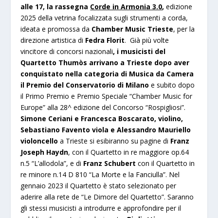
alle 17, la rassegna
Corde in Armonia 3.0
,
edizione
2025 della vetrina focalizzata sugli strumenti a corda,
ideata e promossa da
Chamber Music Trieste
, per la
direzione artistica di
Fedra Florit
. Già più volte
vincitore di concorsi nazionali
, i musicisti del
Quartetto Thumòs arrivano a Trieste dopo aver
conquistato nella categoria di Musica da Camera
il Premio del Conservatorio di Milano
e subito dopo
il Primo Premio e Premio Speciale “Chamber Music for
Europe” alla 28^ edizione del Concorso “Rospigliosi”.
Simone Ceriani e Francesca Boscarato, violino,
Sebastiano Favento viola e Alessandro Mauriello
violoncello
a Trieste si esibiranno su pagine di
Franz
Joseph Haydn
, con il Quartetto in re maggiore op.64
n.5 “L’allodola”, e di
Franz Schubert
con il Quartetto in
re minore n.14 D 810 “La Morte e la Fanciulla”. Nel
gennaio 2023 il Quartetto è stato selezionato per
aderire alla rete de “Le Dimore del Quartetto”. Saranno
gli stessi musicisti a introdurre e approfondire per il