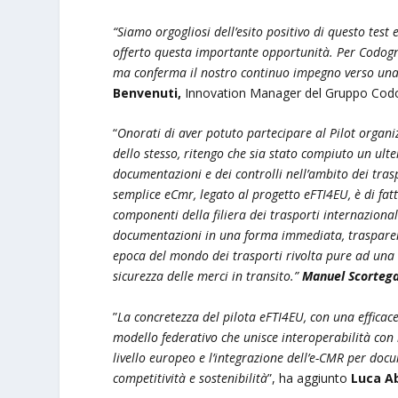
“Siamo orgogliosi dell’esito positivo di questo test 
offerto questa importante opportunità. Per Codogn
ma conferma il nostro continuo impegno verso una lo
Benvenuti,
Innovation Manager del Gruppo Cod
“
Onorati di aver potuto partecipare al Pilot organiz
dello stesso, ritengo che sia stato compiuto un ulte
documentazioni e dei controlli nell’ambito dei trasp
semplice eCmr, legato al progetto eFTI4EU, è di fatt
componenti della filiera dei trasporti internazionali
documentazioni in una forma immediata, trasparente
epoca del mondo dei trasporti rivolta pure ad una 
sicurezza delle merci in transito.”
Manuel Scorteg
”
La concretezza del pilota eFTI4EU, con una efficace
modello federativo che unisce interoperabilità con
livello europeo e l’integrazione dell’e-CMR per doc
competitività e sostenibilità
”, ha aggiunto
Luca A