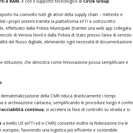
rti e RAM
, e con il supporto tecnologico di
Circle Group
.
asporto ha coinvolto tutti gli attori della supply chain – mittente e
bili i propri sistemi tramite la piattaforma eFTI e sottoscritto
le, effettuato dalla Polizia Municipale (tramite una web app collegata
incolo di Verona Nord e dalla Polizia di Stato presso l’area di servizio 
alità del flusso digitale, eliminando ogni necessità di documentazione
e istituzioni, che dimostra come l’innovazione possa semplificare e
o
 dematerializzazione della CMR riduca drasticamente i tempi
a e archiviazione cartacea, semplificando le procedure lungo il confi
racciabilità continua
, si accelera la fase di controllo su strada e si
e
a livello UE (eFTI ed e-CMR) consente inoltre la federazione tra le
e europee, favorendo una logistica più efficiente e sostenibile.