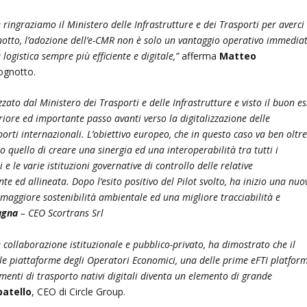
e ringraziamo il Ministero delle Infrastrutture e dei Trasporti per averci
otto, l’adozione dell’e-CMR non è solo un vantaggio operativo immediat
gistica sempre più efficiente e digitale,”
afferma
Matteo
ognotto.
zato dal Ministero dei Trasporti e delle Infrastrutture e visto il buon es
riore ed importante passo avanti verso la digitalizzazione delle
orti internazionali. L’obiettivo europeo, che in questo caso va ben oltre
o quello di creare una sinergia ed una interoperabilità tra tutti i
 e le varie istituzioni governative di controllo delle relative
 ed allineata. Dopo l’esito positivo del Pilot svolto, ha inizio una nuo
maggiore sostenibilità ambientale ed una migliore tracciabilità e
agna
– CEO Scortrans Srl
 collaborazione istituzionale e pubblico-privato, ha dimostrato che il
 le piattaforme degli Operatori Economici, una delle prime eFTI platfor
umenti di trasporto nativi digitali diventa un elemento di grande
batello
, CEO di Circle Group.