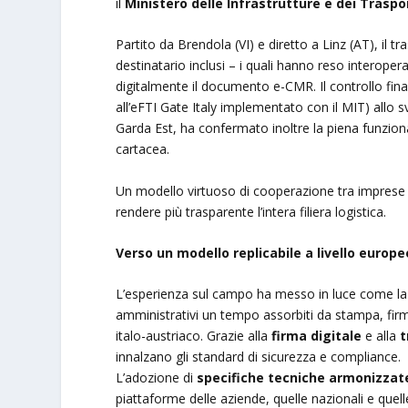
il
Ministero delle Infrastrutture e dei Traspo
Partito da Brendola (VI) e diretto a Linz (AT), il tr
destinatario inclusi – i quali hanno reso interopera
digitalmente il documento e-CMR. Il controllo fina
all’eFTI Gate Italy implementato con il MIT) allo sv
Garda Est, ha confermato inoltre la piena funzion
cartacea.
Un modello virtuoso di cooperazione tra imprese 
rendere più trasparente l’intera filiera logistica.
Verso un modello replicabile a livello europe
L’esperienza sul campo ha messo in luce come la
amministrativi un tempo assorbiti da stampa, firm
italo-austriaco. Grazie alla
firma digitale
e alla
t
innalzano gli standard di sicurezza e compliance.
L’adozione di
specifiche tecniche armonizzat
piattaforme delle aziende, quelle nazionali e quell