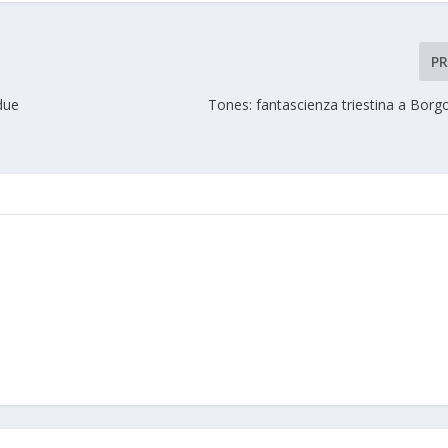
P
due
Tones: fantascienza triestina a Bor