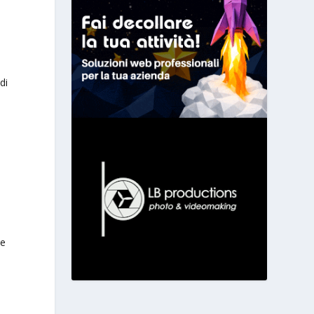
di
ne