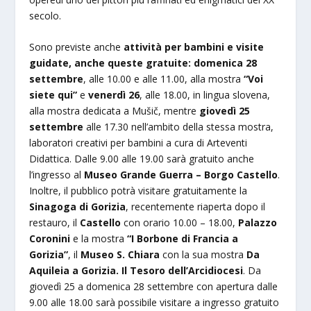
secolo.
Sono previste anche
attività per bambini e visite
guidate, anche queste gratuite:
domenica 28
settembre
, alle 10.00 e alle 11.00, alla mostra
“Voi
siete qui”
e
venerdì 26
, alle 18.00, in lingua slovena,
alla mostra dedicata a Mušič, mentre
giovedì 25
settembre
alle 17.30 nell’ambito della stessa mostra,
laboratori creativi per bambini a cura di Arteventi
Didattica. Dalle 9.00 alle 19.00 sarà gratuito anche
l’ingresso al
Museo Grande Guerra – Borgo Castello
.
Inoltre, il pubblico potrà visitare gratuitamente la
Sinagoga di Gorizia
, recentemente riaperta dopo il
restauro, il
Castello
con orario 10.00 – 18.00,
Palazzo
Coronini
e la mostra
“I Borbone di Francia a
Gorizia”
, il
Museo S. Chiara
con la sua mostra
Da
Aquileia a Gorizia. Il Tesoro dell’Arcidiocesi
. Da
giovedì 25 a domenica 28 settembre con apertura dalle
9.00 alle 18.00 sarà possibile visitare a ingresso gratuito