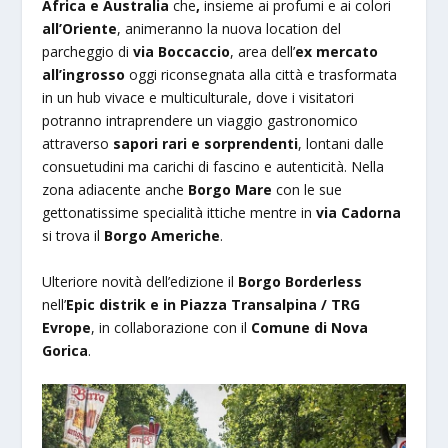
Africa e Australia
che
,
insieme ai profumi e ai colori
all’Oriente
, animeranno la nuova location del
parcheggio di
via Boccaccio
, area dell’
ex mercato
all’ingrosso
oggi riconsegnata alla città e trasformata
in un hub vivace e multiculturale, dove i visitatori
potranno intraprendere un viaggio gastronomico
attraverso
sapori rari e sorprendenti
, lontani dalle
consuetudini ma carichi di fascino e autenticità. Nella
zona adiacente anche
Borgo Mare
con le sue
gettonatissime specialità ittiche mentre in
via Cadorna
si trova il
Borgo Americhe
.
Ulteriore novità dell’edizione il
Borgo Borderless
nell’
Epic distrik e in Piazza Transalpina / TRG
Evrope
, in collaborazione con il
Comune di Nova
Gorica
.