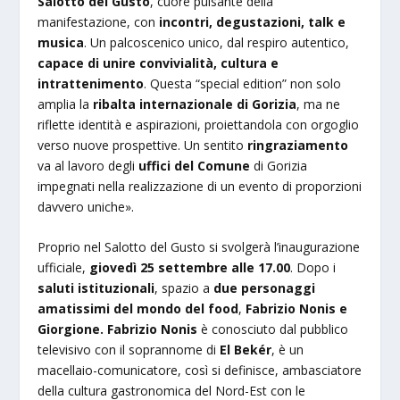
Salotto del Gusto
, cuore pulsante della
manifestazione, con
incontri, degustazioni, talk e
musica
. Un palcoscenico unico, dal respiro autentico,
capace di unire convivialità, cultura e
intrattenimento
. Questa “special edition” non solo
amplia la
ribalta internazionale di Gorizia
, ma ne
riflette identità e aspirazioni, proiettandola con orgoglio
verso nuove prospettive. Un sentito
ringraziamento
va al lavoro degli
uffici del Comune
di Gorizia
impegnati nella realizzazione di un evento di proporzioni
davvero uniche».
Proprio nel Salotto del Gusto si svolgerà l’inaugurazione
ufficiale,
giovedì 25 settembre alle 17.00
. Dopo i
saluti istituzionali
, spazio a
due personaggi
amatissimi del mondo del food
,
Fabrizio Nonis e
Giorgione. Fabrizio Nonis
è conosciuto dal pubblico
televisivo con il soprannome di
El Bekér
, è un
macellaio-comunicatore, così si definisce, ambasciatore
della cultura gastronomica del Nord-Est con le