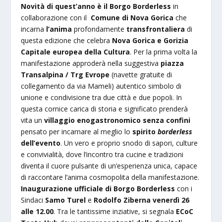
Novità di quest’anno è il Borgo Borderless
in
collaborazione con il
Comune di Nova Gorica
che
incarna
l’anima
profondamente
transfrontaliera
di
questa edizione che celebra
Nova Gorica e Gorizia
Capitale europea della Cultura
. Per la prima volta la
manifestazione approderà nella suggestiva
piazza
Transalpina / Trg Evrope
(navette gratuite di
collegamento da via Mameli) autentico simbolo di
unione e condivisione tra due città e due popoli. In
questa cornice carica di storia e significato prenderà
vita un
villaggio enogastronomico senza confini
pensato per incarnare al meglio lo
spirito
borderless
dell’evento
. Un vero e proprio snodo di sapori, culture
e convivialità, dove l’incontro tra cucine e tradizioni
diventa il cuore pulsante di un’esperienza unica, capace
di raccontare l’anima cosmopolita della manifestazione.
Inaugurazione ufficiale
di
Borgo Borderless
con i
Sindaci
Samo Turel
e
Rodolfo Ziberna
venerdì 26
alle 12.00
. Tra le tantissime inziative, si segnala
ECoC