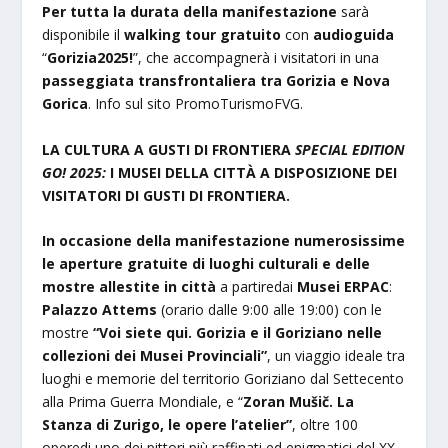
Per tutta la durata della manifestazione
sarà
disponibile il
walking tour
gratuito
con
audioguida
“
Gorizia2025!
”, che accompagnerà i visitatori in una
passeggiata transfrontaliera tra Gorizia e Nova
Gorica
. Info sul sito PromoTurismoFVG.
LA CULTURA
A GUSTI DI FRONTIERA
SPECIAL EDITION
GO! 2025:
I MUSEI DELLA CITTÀ A DISPOSIZIONE DEI
VISITATORI DI GUSTI DI FRONTIERA.
In occasione della manifestazione numerosissime
le aperture gratuite di luoghi culturali e delle
mostre allestite in città
a partiredai
Musei ERPAC
:
Palazzo Attems
(orario dalle 9:00 alle 19:00) con le
mostre
“Voi siete qui. Gorizia e il Goriziano nelle
collezioni dei Musei Provinciali”
, un viaggio ideale tra
luoghi e memorie del territorio Goriziano dal Settecento
alla Prima Guerra Mondiale, e “
Zoran Mušič. La
Stanza di Zurigo, le opere l’atelier”
, oltre 100
operedi uno dei pittori più raffinati ed enigmatici del XX