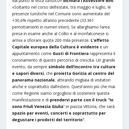
dal punto di vista turistico»
dichiara l’Assessore Bini
.
«Soltanto nel corso dell’estate, tra maggio e luglio, le
presenze turistiche nel Comune sono aumentate del
+30,6% rispetto all’anno precedente (33.361
pernottamenti in numeri interi). Se allarghiamo l’area
presa in esame anche al Collio e al monfalconese si
arriva a sfiorare quota 200 mila presenze.
L’effetto
Capitale europea della Cultura è evidente
e un
appuntamento come
Gusti di Frontiera
rappresenta il
coronamento di questo percorso di crescita. Un grande
evento, da sempre
simbolo dell’incontro tra culture
e sapori diversi
, che
proietta Gorizia al centro del
panorama nazionale
, attirando migliaia di visitatori
anche e soprattutto dall’estero. Quest’anno più che mai
come Regione siamo orgogliosi di sostenere questa
manifestazione e di
prendervi parte con il truck “Io
sono Friuli Venezia Giulia
” in piazza Vittoria, che sarà
spazio per eventi, concerti e soprattutto per
degustare i prodotti del territorio”
.