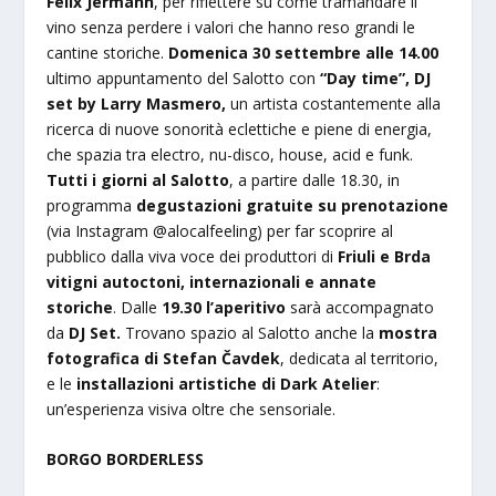
Felix Jermann
, per riflettere su come tramandare il
vino senza perdere i valori che hanno reso grandi le
cantine storiche.
Domenica 30 settembre alle 14.00
ultimo appuntamento del Salotto con
“Day time”, DJ
set by Larry Masmero,
un artista costantemente alla
ricerca di nuove sonorità eclettiche e piene di energia,
che spazia tra electro, nu-disco, house, acid e funk.
Tutti i giorni
al Salotto
, a partire
dalle 18.30, in
programma
degustazioni gratuite su prenotazione
(via Instagram @alocalfeeling) per far scoprire al
pubblico dalla viva voce dei produttori di
Friuli e Brda
vitigni autoctoni, internazionali e annate
storiche
. Dalle
19.30 l’aperitivo
sarà accompagnato
da
DJ Set.
Trovano spazio al Salotto anche la
mostra
fotografica di Stefan Čavdek
, dedicata al territorio,
e le
installazioni artistiche di Dark Atelier
:
un’esperienza visiva oltre che sensoriale.
BORGO BORDERLESS