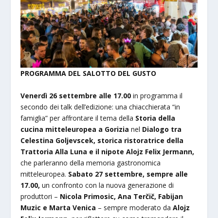
PROGRAMMA DEL SALOTTO DEL GUSTO
Venerdì 26 settembre alle 17.00
in programma il
secondo dei talk dell’edizione: una chiacchierata “in
famiglia” per affrontare il tema della
Storia della
cucina mitteleuropea a Gorizia
nel
Dialogo tra
Celestina Goljevscek, storica ristoratrice della
Trattoria Alla Luna e il nipote Alojz Felix Jermann,
che parleranno della memoria gastronomica
mitteleuropea.
Sabato 27 settembre, sempre alle
17.00,
un confronto con la nuova generazione di
produttori –
Nicola Primosic, Ana Terčič, Fabijan
Muzic e Marta Venica
– sempre moderato da
Alojz