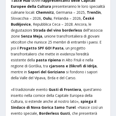
Taste Hub
dovei
rappresentanti delle Capitali
Europee della Cultura
presenteranno le loro specialità
culinarie locali:
Chemnitz
, Germania – 2025,
Trenčín
,
Slovacchia – 2026,
Oulu
, Finlandia – 2026,
České
Budějovice
, Repubblica Ceca – 2028. Ancora, le
degustazioni
Strada del vino borderless
dell’’associa
zione
Senza Meja
, unione transfrontaliera di giovani
viticoltori che riunisce 25 membri di entrambi i paesi. E
poi il
Progetto SPF GO! Pasta
, un progetto
transfrontaliero che mette in evidenza l’eredità
esistente della
pasta ripiena
in Alto Friuli e nella
regione di Goriška, tra
cjarsons e žlikrofi di Idrija
,
mentre in
S
apori del Goriziano
si fondono i sapori
della Valle del Vipava, Brda e del Carso.
«Il tradizionale evento
Gusti di Frontiera
, quest’anno
inserito nella cornice della Capitale Europea della
Cultura, si estende anche al nostro lato»,
spiega il
Sindaco di Nova Gorica Samo Turel
. «Nasce così un
evento speciale,
Borderless Gusti
, che presenterà