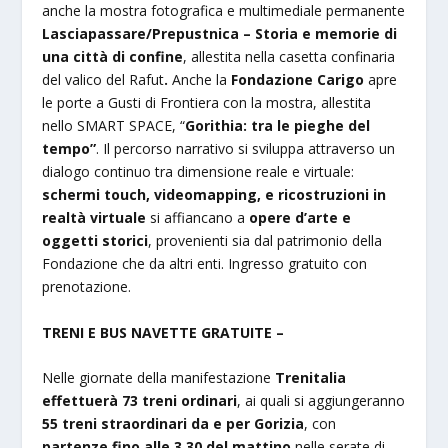
anche la mostra fotografica e multimediale permanente
Lasciapassare/Prepustnica – Storia e memorie di
una città di confine
, allestita nella casetta confinaria
del valico del Rafut
.
Anche la
Fondazione Carigo
apre
le porte a Gusti di Frontiera con la mostra, allestita
nello SMART SPACE, “
Gorithia: tra le pieghe del
tempo”
. Il percorso narrativo si sviluppa attraverso un
dialogo continuo tra dimensione reale e virtuale:
schermi touch, videomapping, e ricostruzioni in
realtà virtuale
si affiancano a
opere d’arte e
oggetti storici
, provenienti sia dal patrimonio della
Fondazione che da altri enti. Ingresso gratuito con
prenotazione.
TRENI E BUS NAVETTE GRATUITE –
Nelle giornate della manifestazione
Trenitalia
effettuerà 73 treni ordinari
, ai quali si aggiungeranno
55 treni straordinari da e per Gorizia
, con
partenze fino alle 3.30 del mattino
nelle serate di