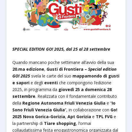
SPECIAL EDITION GO! 2025, dal 25 al 28 settembre
Quando mancano poche settimane all’avvio della sua
20.ma edizione
,
Gusti di Frontiera –
Special edition
GO! 2025
svela le carte del suo
mappamondo di gusti
e sapori
e degli
eventi
che compongono l’edizione
2025, in programma da
giovedì 25 a domenica 28
settembre
. Realizzata con il fondamentale contributo
della
Regione Autonoma Friuli Venezia Giulia
e “
Io
Sono Friuli Venezia Giulia
”, in collaborazione con
Go!
2025 Nova Gorica-Gorizia
,
Apt Gorizia
e
TPL FVG
e
la partnership di
Tiare shopping
, l’ormai
collaudatissima festa enogastronomica organizzata dal