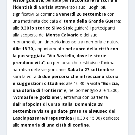
visite guidate
, pensate per
raccontare la storia e
l’identità di Gorizia
attraverso i suoi luoghi più
significativi. Si comincia
venerdì 26 settembre
con
una mattinata dedicata al
tema della Grande Guerra
:
alle
9.30 lo storico Silvo Stok
guiderà i partecipanti
alla scoperta del
Monte Calvario
e dei suoi
monumenti, un itinerario intenso tra memoria e natura.
Alle 18.30
, appuntamento
nel cuore della città con
la passeggiata “Via Rastello
,
dove le storie
prendono vita
”, un percorso che restituisce l’anima
narrativa delle vie goriziane.
Sabato 27 settembre
sarà la volta di
due percorsi che intrecciano storia
e suggestioni cittadine
: alle 10.30 la visita “
Gorizia,
una storia di frontiera
” e, nel pomeriggio alle 15.00,
“
Atmosfere goriziane
”, entrambi con partenza
dall’infopoint di Corso Italia
.
Domenica 28
settembre
visite guidate gratuite
al
Museo del
Lasciapassare/Prepustnica
(10.30 e 15.30) dedicate
alle
memorie di una città di confine
.