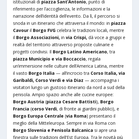
istituzionali di
piazza Sant’Antonio
, punto di
riferimento per l’accoglienza, le informazioni e la
narrazione dell’identità dell’evento. Da lì, il percorso si
snoda in un itinerario che attraversa il mondo: in
piazza
Cavour
il
Borgo FVG
celebra le tradizioni locali, mentre
il
Borgo Associazioni,
in
via Crispi,
dà voce a gruppi e
realtà del territorio attraverso proposte culinarie e
progetti condivisi. Il
Borgo Latino Americano
, tra
piazza Municipio e via Boccaccio
, regala
un’immersione nelle culture dell’America Latina, mentre
il vasto
Borgo Italia
— all’incrocio tra
Corso Italia, via
Garibaldi, Corso Verdi e via Diaz
— accompagna i
visitatori lungo un gustoso itinerario da nord a sud della
penisola. Ampio spazio anche alle cucine europee:
Borgo Austria
(
piazza Cesare Battisti
),
Borgo
Francia
(
corso Verdi
, di fronte ai giardini pubblici), e
Borgo Europa Centrale
(
via Roma
) presentano il
meglio della Mitteleuropa. Sempre in via Roma con
Borgo Slovenia e Penisola Balcanica
si apre una
finestra sulle tradizioni dell’Est Europa. Tra le novità più