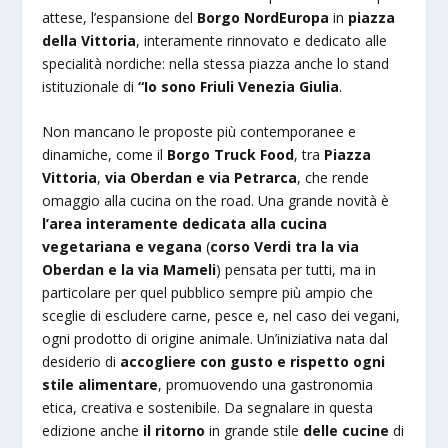
attese, l’espansione del
Borgo Nord
Europa
in
piazza
della Vittoria
, interamente rinnovato e dedicato alle
specialità nordiche: nella stessa piazza anche lo stand
istituzionale di
“Io sono Friuli Venezia Giulia
.
Non mancano le proposte più contemporanee e
dinamiche, come il
Borgo Truck Food
, tra
Piazza
Vittoria
,
via Oberdan e via Petrarca
, che rende
omaggio alla cucina on the road. Una grande novità è
l’area interamente dedicata alla cucina
vegetariana e vegana
(
corso Verdi tra la via
Oberdan e la via Mameli
) pensata per tutti, ma in
particolare per quel pubblico sempre più ampio che
sceglie di escludere carne, pesce e, nel caso dei vegani,
ogni prodotto di origine animale. Un’iniziativa nata dal
desiderio di
accogliere con gusto e rispetto ogni
stile alimentare
, promuovendo una gastronomia
etica, creativa e sostenibile. Da segnalare in questa
edizione anche
il ritorno
in grande stile
delle cucine
di