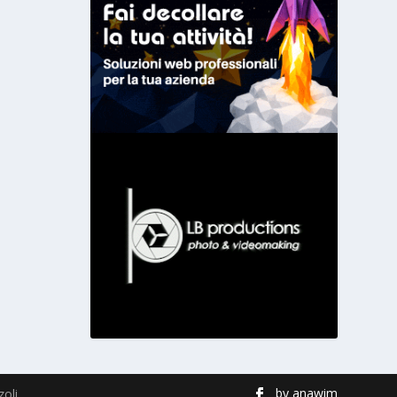
by
anawim
zoli