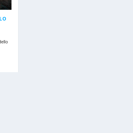
LLO
dello