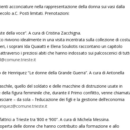
sapienti acconciature nella rappresentazione della donna sui vasi dalla
ecolo a.C. Posti limitati. Prenotazioni:
e della voce”. A cura di Cristina Zacchigna.
nto rivivono idealmente in una visita incentrata sulla collezione di cost
i, i soprani Ida Quaiatti e Elena Souliotis raccontano un capitolo
ttraverso i preziosi abiti che hanno indossato sui palcoscenici di tutto
@comune.trieste.it
 de Henriquez “Le donne della Grande Guerra”. A cura di Antonella
hile, quello del soldato e delle macchine di distruzione usate in
rale della figura femminile che, durante il Primo conflitto, venne chiamat
sciare – da sola – l’educazione dei figli e la gestione dell’economia
iquez@comune.trieste.it
trici a Trieste tra ‘800 e ‘900”. A cura di Michela Messina.
coperta delle donne che hanno contribuito alla formazione e allo