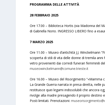
PROGRAMMA DELLE ATTIVITÀ
28 FEBBRAIO 2025
Ore 17.00 – Biblioteca Hortis (via Madonna del M
di Gabriella Norio. INGRESSO LIBERO fino a esau
7 MARZO 2025
Ore 11.00 – Museo d’antichità J.J. Winckelmann “Fio
scoperta di stili di vita delle donne di tremila anni 
vetro provenienti dai corredi funerari femminili dell
museowinckelmann@comune.trieste.it
Ore 16.00 – Museo del Risorgimento “«Mamma cari
La Grande Guerra narrata in presa diretta, nelle par
restituisce quei legami indissolubili che ancora og
rivolge alla madre presagendo il proprio destino 
Posti limitati. Prenotazioni:
museorisorgimento@co