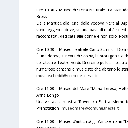
Ore 10.30 – Museo di Storia Naturale “La Mantide 
Bressi.
Dalla Mantide alla Iena, dalla Vedova Nera all’ Ar
sono leggende dove, su una base di realtà scientifi
raccontata”, dedicata alle donne e non solo. Posti 
Ore 10.30 – Museo Teatrale Carlo Schmidl “Donne i
È una donna, Ginevra di Scozia, la protagonista 
dell’attuale Teatro Verdi. Di eroine pullula il teat
numerose cantanti e musiciste che abitano le stan
museoschmidl@comune.trieste.it
Ore 11.00 – Museo del Mare “Maria Teresa, Elettra, 
Anna Longo.
Una visita alla mostra “Rovenska-Elettra. Memorie 
Prenotazioni:
museomare@comune.trieste.it
Ore 11.00 – Museo d’antichità J.J. Winckelmann “D
Marzia Vidulli.