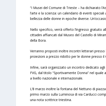
“I Musei del Comune di Trieste – ha dichiarato l’A
l’arte e la scienza: un calendario di eventi special
bellezza delle donne in epoche diverse. Un’occasione
Nello specifico, verrà offerto l’ingresso gratuito a
cittadini affiancati dal Museo del Castello di Mir
della Bora.
Verranno proposti inoltre incontri letterari press
proiezioni a prezzo ridotto per le donne presso i
Infine, sarà organizzato un incontro dedicato agli st
FVG, dal titolo “Sportivamente Donna” nel quale al
a livello nazionale e internazionale.
L’8 marzo inoltre la fontana del Nettuno di piazza
primo marzo sulla Luminosa di via Carducci compar
una nota scrittrice triestina.