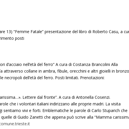
are 13) “Femme Fatale” presentazione del libro di Roberto Casu, a cu
rimento posti
ri d’acciaio nell’età del ferro” A cura di Costanza Brancolini Alla
fa attraverso collane in ambra, fibule, orecchini e altri gioielli in bronz
e necropoli dell’età del ferro. Posti limitati. Prenotazioni:
ssima…». Lettere dal fronte”. A cura di Antonella Cosenzi.
ole che i volontari italiani indirizzano alle proprie madri. La visita
gi sentiamo vivi e forti. Emblematiche le parole di Carlo Stuparich che 
e quelle di Guido Zanetti che appena può scrive alla “Mamma carissim
mune.trieste.it