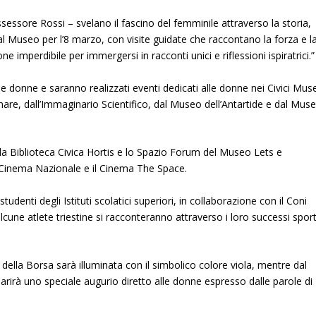
ssessore Rossi – svelano il fascino del femminile attraverso la storia,
i al Museo per l’8 marzo, con visite guidate che raccontano la forza e l
 imperdibile per immergersi in racconti unici e riflessioni ispiratrici.”
lle donne e saranno realizzati eventi dedicati alle donne nei Civici Mus
amare, dall’Immaginario Scientifico, dal Museo dell’Antartide e dal Mus
o la Biblioteca Civica Hortis e lo Spazio Forum del Museo Lets e
l Cinema Nazionale e il Cinema The Space.
udenti degli Istituti scolatici superiori, in collaborazione con il Coni
cune atlete triestine si racconteranno attraverso i loro successi sport
 della Borsa sarà illuminata con il simbolico colore viola, mentre dal
irà uno speciale augurio diretto alle donne espresso dalle parole di