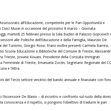
’Assessorato all’Educazione, competente per le Pari Opportunità e
a i Civici Musei in occasione del prossimo 8 marzo – Giornata
 oggi, martedì 25 febbraio presso la Sala Bazlen di Palazzo Gopcevich 
sessore alle Politiche dell’Educazione e della Famiglia, Maurizio De
a e del Turismo, Giorgio Rossi. Erano inoltre presenti Carmela Barresi,
izio Scuola Educazione e Biblioteche del Comune di Trieste, Alessandr
a Trieste, Josiane Kouani, Presidente della Consulta Immigrati
ta Femminile di Trieste, Emanuela Zorzin, Segretario Regionale del C
una e l’Altra.
oni del Terzo settore vincitrici del bando annuale e finanziate con fond
to l’Assessore De Blasio – di incontro e confronto sul ruolo della don
 conoscenza e il rispetto, si pongono l’obiettivo di tradurre le pari