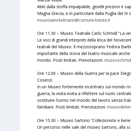
Abiti dalla stoffa impalpabile, gioielli preziosi e 
Magna Grecia, e in particolare dalla Puglia del IV s
museowinckelmann@comune.trieste.it
Ore 11.30 – Museo Teatrale Carlo Schmidl “La vest
Le voci di grandi interpreti della lirica del Novece
teatrali del Museo. Il mezzosoprano Fedora Barbier
importante della storia del teatro musicale anche a
mondo. Posti limitati. Prenotazioni:
museoschmidl
Ore 12.00 – Museo della Guerra per la pace Diego
Cosenzi.
In un Museo fortemente incentrato sul mondo masc
guerra, la visita invita a riflettere sul ruolo cent
sostituire l’uomo nel mondo del lavoro senza trala
familiare. Posti limitati. Prenotazioni:
museodehenr
Ore 15.30 – Museo Sartorio “Collezioniste e benefat
Un percorso nelle sale del museo Sartorio, alla s