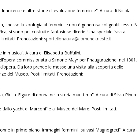
Innocente e altre storie di evoluzione femminile”. A cura di Nicola
pia, spesso la zoologia al femminile non è generosa col gentil sesso. 
ca, si sono poi costruite fantasiose dicerie. Una speciale “visita
limitati. Prenotazioni:
sportellonatura@comune.trieste.it
n musica”. A cura di Elisabetta Buffulini.
dell’opera commissionata a Simone Mayr per l’inaugurazione, nel 1801
ro d’opera. Da loro prende le mosse una visita alla scoperta delle
ze del Museo. Posti limitati. Prenotazioni:
Giulia. Figure di donna nella storia marittima”. A cura di Silvia Pinna
dallo yacht di Marconi” e al Museo del Mare. Posti limitati.
onne in primo piano. Immagini femminili su vasi Magnogreci”. A cura 