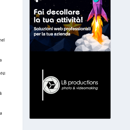
nel
a
ONI
i
na