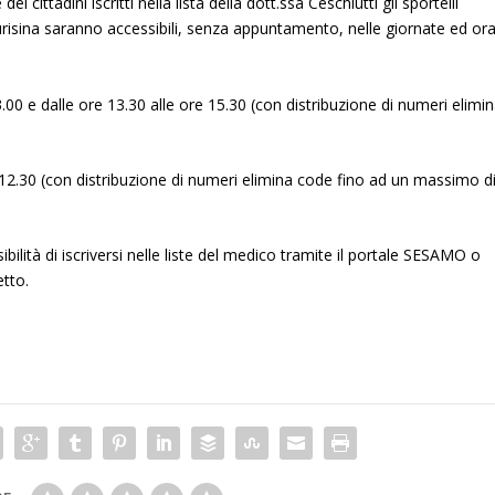
 cittadini iscritti nella lista della dott.ssa Ceschiutti gli sportelli
Aurisina saranno accessibili, senza appuntamento, nelle giornate ed ora
.00 e dalle ore 13.30 alle ore 15.30 (con distribuzione di numeri elimi
12.30 (con distribuzione di numeri elimina code fino ad un massimo d
ibilità di iscriversi nelle liste del medico tramite il portale SESAMO o
etto.