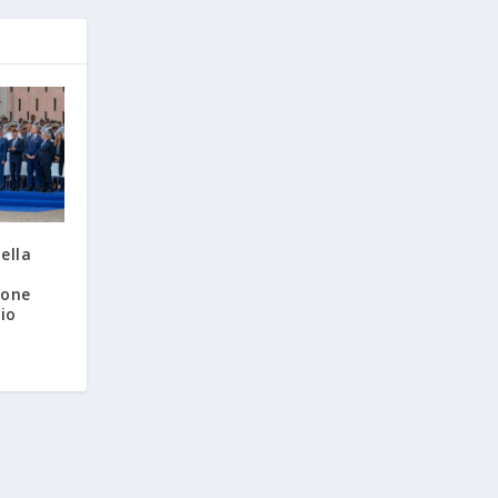
ella
lone
io