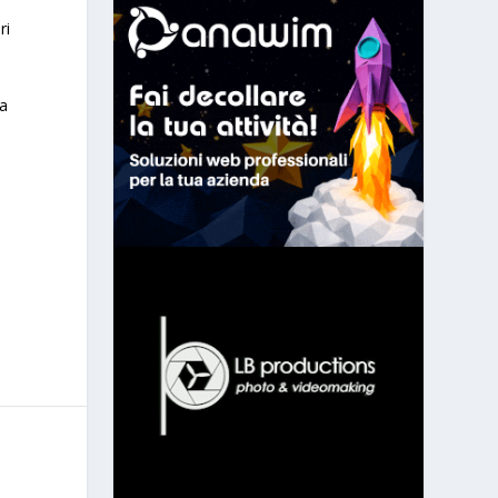
ri
na
i