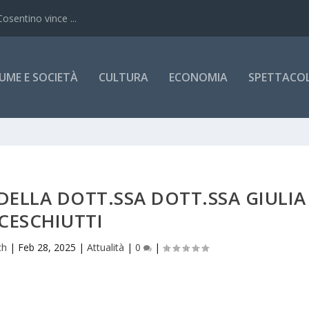
Cosentino vince ...
UME E SOCIETÀ
CULTURA
ECONOMIA
SPETTACOLI
DELLA DOTT.SSA DOTT.SSA GIULIA
CESCHIUTTI
ch
|
Feb 28, 2025
|
Attualità
|
0
|