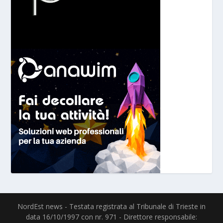
NordEst news - Testata registrata al Tribunale di Trieste in
data 16/10/1997 con nr. 971 - Direttore responsabile: