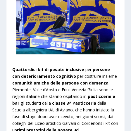
Quattordici kit di posate inclusive
per
persone
con deterioramento cognitivo
per costruire insieme
comunità amiche delle persone con demenza
.
Piemonte, Valle d’Aosta e Friuli Venezia Giulia sono le
regioni italiane che stanno ospitando in
pasticcerie e
bar
gli studenti della
classe 3^ Pasticceria
della
Scuola alberghiera IAL di Aviano, che hanno iniziato la
fase di stage dopo aver ricevuto, nei giorni scorsi, dai
colleghi del Liceo artistico Galvani di Cordenons i kit con
i
primi prototipi delle posate 3d
.