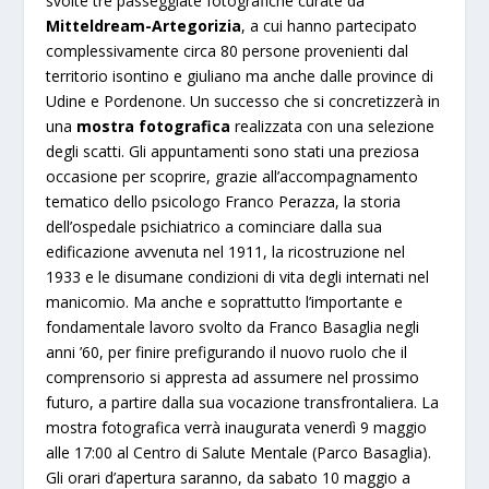
svolte tre passeggiate fotografiche curate da
Mitteldream-Artegorizia
, a cui hanno partecipato
complessivamente circa 80 persone provenienti dal
territorio isontino e giuliano ma anche dalle province di
Udine e Pordenone. Un successo che si concretizzerà in
una
mostra fotografica
realizzata con una selezione
degli scatti. Gli appuntamenti sono stati una preziosa
occasione per scoprire, grazie all’accompagnamento
tematico dello psicologo Franco Perazza, la storia
dell’ospedale psichiatrico a cominciare dalla sua
edificazione avvenuta nel 1911, la ricostruzione nel
1933 e le disumane condizioni di vita degli internati nel
manicomio. Ma anche e soprattutto l’importante e
fondamentale lavoro svolto da Franco Basaglia negli
anni ’60, per finire prefigurando il nuovo ruolo che il
comprensorio si appresta ad assumere nel prossimo
futuro, a partire dalla sua vocazione transfrontaliera. La
mostra fotografica verrà inaugurata venerdì 9 maggio
alle 17:00 al Centro di Salute Mentale (Parco Basaglia).
Gli orari d’apertura saranno, da sabato 10 maggio a