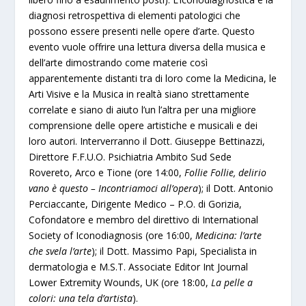
diagnosi retrospettiva di elementi patologici che
possono essere presenti nelle opere d’arte. Questo
evento vuole offrire una lettura diversa della musica e
dell’arte dimostrando come materie così
apparentemente distanti tra di loro come la Medicina, le
Arti Visive e la Musica in realtà siano strettamente
correlate e siano di aiuto l’un l’altra per una migliore
comprensione delle opere artistiche e musicali e dei
loro autori. Interverranno il Dott. Giuseppe Bettinazzi,
Direttore F.F.U.O. Psichiatria Ambito Sud Sede
Rovereto, Arco e Tione (ore 14:00,
Follie Follie, delirio
vano è questo – Incontriamoci all’opera
); il Dott. Antonio
Perciaccante, Dirigente Medico – P.O. di Gorizia,
Cofondatore e membro del direttivo di International
Society of Iconodiagnosis (ore 16:00,
Medicina: l’arte
che svela l’arte
); il Dott. Massimo Papi, Specialista in
dermatologia e M.S.T. Associate Editor Int Journal
Lower Extremity Wounds, UK (ore 18:00,
La pelle a
colori: una tela d’artista
).