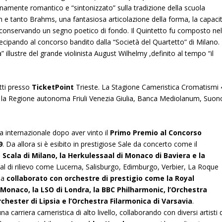
namente romantico e “sintonizzato” sulla tradizione della scuola
e tanto Brahms, una fantasiosa articolazione della forma, la capaci
, conservando un segno poetico di fondo. Il Quintetto fu composto ne
cipando al concorso bandito dalla “Società del Quartetto” di Milano.
a” illustre del grande violinista August Wilhelmy ,definito al tempo “il
etti presso
TicketPoint
Trieste. La Stagione Cameristica Cromatismi 
n la Regione autonoma Friuli Venezia Giulia, Banca Mediolanum, Suon
a internazionale dopo aver vinto il
Primo Premio al Concorso
9
. Da allora si è esibito in prestigiose Sale da concerto come il
cala di Milano, la Herkulessaal di Monaco di Baviera e la
al di rilievo come Lucerna, Salisburgo, Edimburgo, Verbier, La Roque
ha
collaborato con orchestre di prestigio come la Royal
Monaco, la LSO di Londra, la BBC Philharmonic, l’Orchestra
chester di Lipsia e l’Orchestra Filarmonica di Varsavia
.
una carriera cameristica di alto livello, collaborando con diversi artisti 