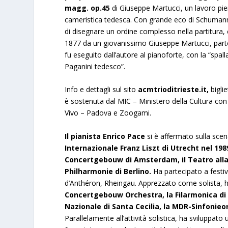
magg. op.45
di Giuseppe Martucci, un lavoro pie
cameristica tedesca. Con grande eco di Schumann 
di disegnare un ordine complesso nella partitura
1877 da un giovanissimo Giuseppe Martucci, parte
fu eseguito dall’autore al pianoforte, con la “spall
Paganini tedesco”.
Info e dettagli sul sito
acmtrioditrieste.i
t,
bigli
è sostenuta dal MIC – Ministero della Cultura co
Vivo – Padova e Zoogami.
Il pianista Enrico Pace
si è affermato sulla scen
Internazionale Franz Liszt di Utrecht nel 198
Concertgebouw di Amsterdam, il Teatro alla S
Philharmonie di Berlino.
Ha partecipato a festiv
d’Anthéron, Rheingau. Apprezzato come solista, 
Concertgebouw Orchestra, la Filarmonica di 
Nazionale di Santa Cecilia, la MDR-Sinfonieor
Parallelamente all’attività solistica, ha sviluppato 