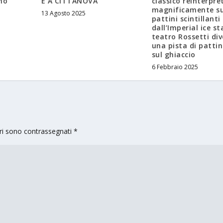
no
E A CITTANOVA
classico reinterpre
magnificamente su
13 Agosto 2025
pattini scintillanti
dall’Imperial ice sta
teatro Rossetti di
una pista di patti
sul ghiaccio
6 Febbraio 2025
ori sono contrassegnati
*