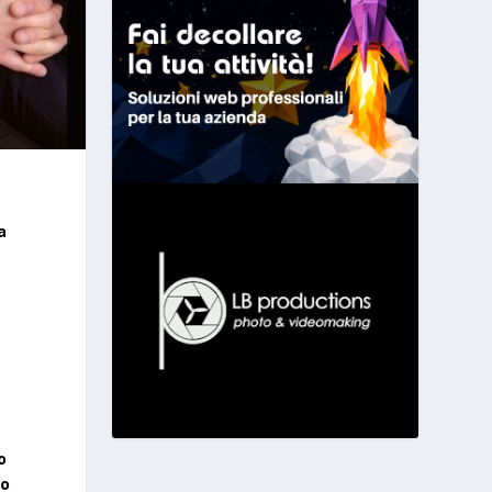
a
o
do