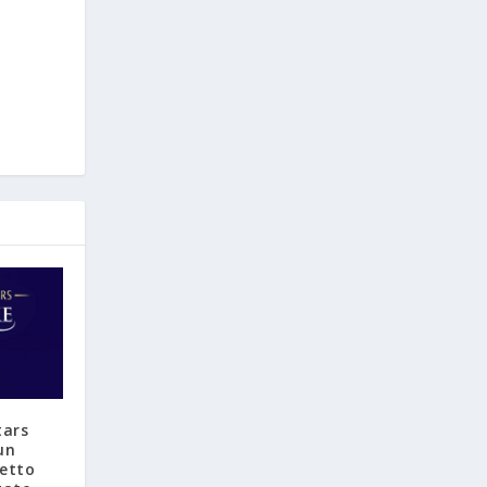
tars
un
letto