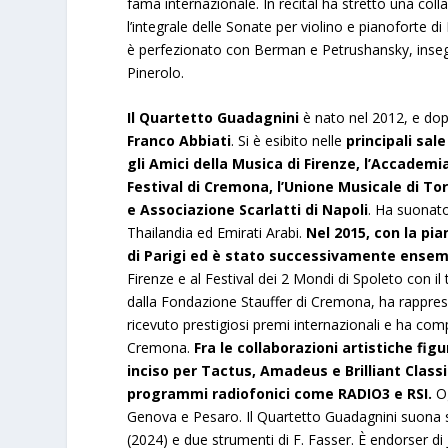
fama internazionale. In recital ha stretto una col
l’integrale delle Sonate per violino e pianoforte di
è perfezionato con Berman e Petrushansky, insegn
Pinerolo.
Il Quartetto Guadagnini
è nato nel 2012, e dop
Franco Abbiati
. Si è esibito nelle
principali sal
gli Amici della Musica di Firenze, l’Accademi
Festival di Cremona, l’Unione Musicale di T
e Associazione Scarlatti di Napoli
. Ha suonato
Thailandia ed Emirati Arabi.
Nel 2015, con la pia
di Parigi ed è stato successivamente ensem
Firenze e al Festival dei 2 Mondi di Spoleto con il
dalla Fondazione Stauffer di Cremona, ha rappresen
ricevuto prestigiosi premi internazionali e ha co
Cremona.
Fra le collaborazioni artistiche fig
inciso per Tactus, Amadeus e Brilliant Classi
programmi radiofonici come RADIO3 e RSI.
O
Genova e Pesaro. Il Quartetto Guadagnini suona st
(2024) e due strumenti di F. Fasser. È endorser di 