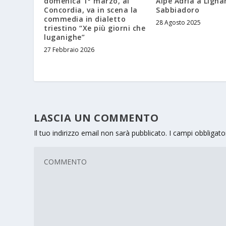
domenica 1° marzo, al
Alpe Adria a Ligna
Concordia, va in scena la
Sabbiadoro
commedia in dialetto
28 Agosto 2025
triestino “Xe più giorni che
luganighe”
27 Febbraio 2026
LASCIA UN COMMENTO
Il tuo indirizzo email non sarà pubblicato.
I campi obbligat