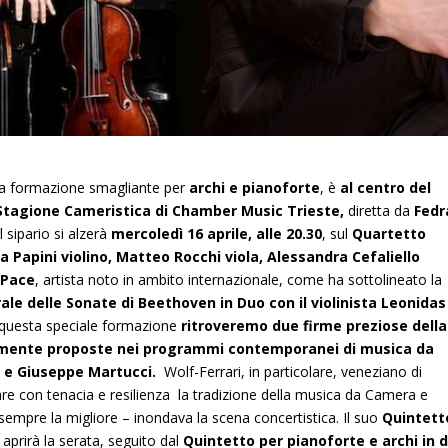
na formazione smagliante per
archi e pianoforte
, è
al centro del
Stagione Cameristica di Chamber Music Trieste,
diretta da
Fedr
 Il sipario si alzerà
mercoledì 16 aprile, alle 20.30
, sul
Quartetto
na Papini violino, Matteo Rocchi viola, Alessandra Cefaliello
o Pace
, artista noto in ambito internazionale, come ha sottolineato la
ale delle Sonate di Beethoven in Duo con il violinista Leonidas
 questa speciale formazione
ritroveremo due firme preziose della
temente proposte nei programmi contemporanei di musica da
 e Giuseppe Martucci.
Wolf-Ferrari, in particolare, veneziano di
are con tenacia e resilienza la tradizione della musica da Camera e
n sempre la migliore – inondava la scena concertistica. Il suo
Quintett
6
aprirà la serata, seguito dal
Quintetto per pianoforte e archi in 