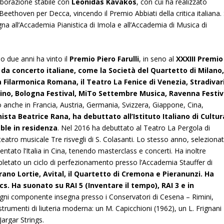
laborazione stabile con
Leonidas Kavakos
, con cui ha realizzato
 Beethoven per Decca, vincendo il Premio Abbiati della critica italiana. 
a all’Accademia Pianistica di Imola e all’Accademia di Musica di
o due anni ha vinto il
Premio Piero Farulli
, in seno al
XXXIII Premio
e da concerto italiane, come la Società del Quartetto di Milano
a Filarmonica Romana, il Teatro La Fenice di Venezia, Stradivar
orino, Bologna Festival, MiTo Settembre Musica, Ravenna Festiv
 anche in Francia, Austria, Germania, Svizzera, Giappone, Cina,
nista Beatrice Rana, ha debuttato all’Istituto Italiano di Cultur
ble in residenza
. Nel 2016 ha debuttato al Teatro La Pergola di
 teatro musicale Tre risvegli di S. Colasanti. Lo stesso anno, seleziona
tato l’Italia in Cina, tenendo masterclass e concerti. Ha inoltre
mpletato un ciclo di perfezionamento presso l’Accademia Stauffer di
urano Lortie, Avital, il Quartetto di Cremona e Pieranunzi. Ha
cs. Ha suonato su RAI 5 (Inventare il tempo), RAI 3 e in
gni componente insegna presso i Conservatori di Cesena – Rimini,
rumenti di liuteria moderna: un M. Capicchioni (1962), un L. Frignani
Jargar Strings.