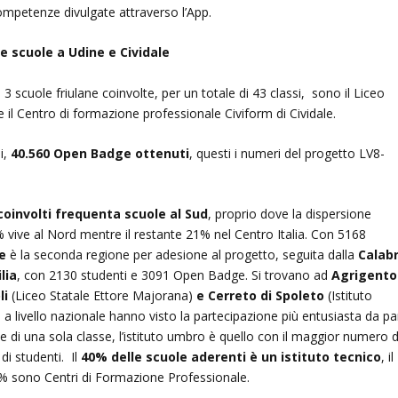
ompetenze divulgate attraverso l’App.
tre scuole a Udine e Cividale
e 3 scuole friulane coinvolte, per un totale di 43 classi, sono il Liceo
 e il Centro di formazione professionale Civiform di Cividale.
i,
40.560 Open Badge ottenuti
, questi i numeri del progetto LV8-
 coinvolti frequenta scuole al Sud
, proprio dove la dispersione
% vive al Nord mentre il restante 21% nel Centro Italia. Con 5168
e
è la seconda regione per adesione al progetto, seguita dalla
Calabr
ilia
, con 2130 studenti e 3091 Open Badge. Si trovano ad
Agrigento
li
(Liceo Statale Ettore Majorana)
e Cerreto di Spoleto
(Istituto
 a livello nazionale hanno visto la partecipazione più entusiasta da pa
ne di una sola classe, l’istituto umbro è quello con il maggior numero d
i studenti. Il
40% delle scuole aderenti è un istituto tecnico
, il
 34% sono Centri di Formazione Professionale.