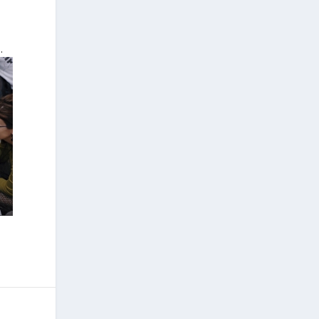
o
a
e.