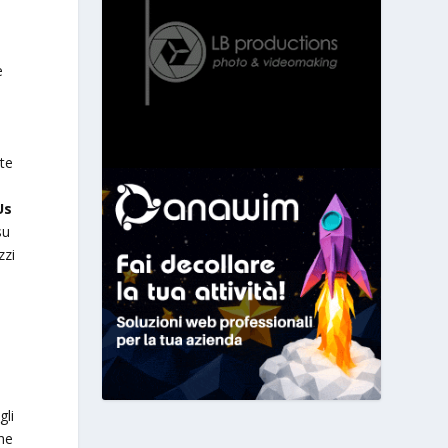
e
o
ate
Us
su
zzi
gli
che