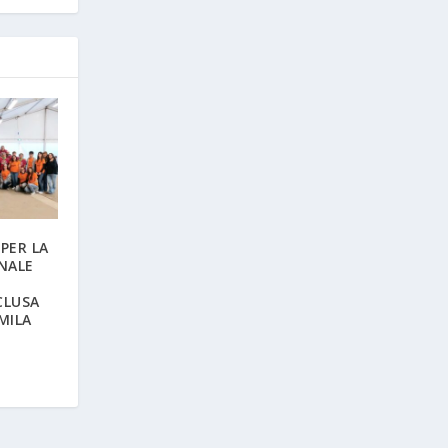
PER LA
NALE
CLUSA
MILA