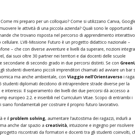
ine? Come mi preparo per un colloquio? Come si utilizzano Canva, Googl
omuovere le attività di una piccola azienda? Quali sono le opportunità
ande che trovano risposta nel percorso di apprendimento interattiv
o cellulare. LV8-Missione Futuro è un progetto didattico nazionale –
ne – che con diverse avventure e livelli da superare, nozioni integr
vel, dai suoi oltre 30 partner nei territori e dai docenti delle scuole
 secondarie di secondo grado in due percorsi distinti. Se con
Green
 – gli studenti diventano piccoli imprenditori chiamati ad avviare un bar 
conomica ma anche ambientale, con
Viaggio nell’Orientaverso
i raga
 5 studenti diplomati decidono di intraprendere strade diverse per la
e interessi. Il superamento dei livelli dei due percorsi dà accesso a
Comp europeo 2.2. e inseribili nel Curriculum Vitae. Scopo di entrambi i
 siano fondamentali per costruire il proprio futuro lavorativo.
à e il
problem solving
, aumentare l’autostima dei ragazzi, indurli a
e, ma anche dar spazio a
creatività
, intuizione e ingegno per risolvere 
 progetto riscontrati da formatori e docenti tra gli studenti coinvolti, 