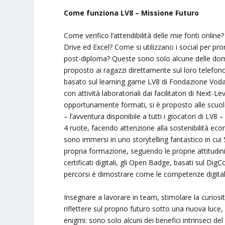
Come funziona LV8 – Missione Futuro
Come verifico l’attendibilità delle mie fonti onl
Drive ed Excel? Come si utilizzano i social per pr
post-diploma? Queste sono solo alcune delle dom
proposto ai ragazzi direttamente sul loro telefon
basato sul learning game LV8 di Fondazione Vodafo
con attività laboratoriali dai facilitatori di Next-Le
opportunamente formati, si è proposto alle scuole
– l’avventura disponibile a tutti i giocatori di LV8
4 ruote, facendo attenzione alla sostenibilità e
sono immersi in uno storytelling fantastico in cui
propria formazione, seguendo le proprie attitudini 
certificati digitali, gli Open Badge, basati sul Dig
percorsi è dimostrare come le competenze digitali
Insegnare a lavorare in team, stimolare la curiosit
riflettere sul proprio futuro sotto una nuova luc
enigmi: sono solo alcuni dei benefici intrinseci del