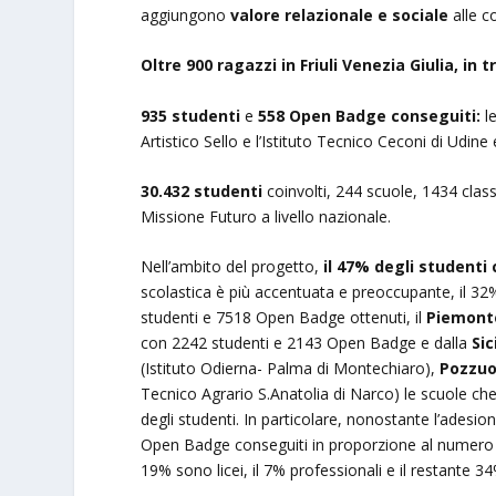
aggiungono
valore relazionale e sociale
alle c
Oltre 900 ragazzi in Friuli Venezia Giulia, in 
935 studenti
e
558 Open Badge conseguiti:
l
Artistico Sello e l’Istituto Tecnico Ceconi di Udine
30.432 studenti
coinvolti, 244 scuole, 1434 class
Missione Futuro a livello nazionale.
Nell’ambito del progetto,
il 47% degli studenti
scolastica è più accentuata e preoccupante, il 32
studenti e 7518 Open Badge ottenuti, il
Piemont
con 2242 studenti e 2143 Open Badge e dalla
Sic
(Istituto Odierna- Palma di Montechiaro),
Pozzuo
Tecnico Agrario S.Anatolia di Narco) le scuole che
degli studenti. In particolare, nonostante l’adesio
Open Badge conseguiti in proporzione al numero d
19% sono licei, il 7% professionali e il restante