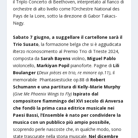
il Triplo Concerto di Beethoven, interpretato al fianco di
orchestre di alto livello come l’Orchestre National des
Pays de la Loire, sotto la direzione di Gabor Takacs-
Nagy.
Sabato 7 giugno, a suggellare il cartellone sarà il
Trio Susato
, la formazione belga che si è aggiudicata
ilterzo riconoscimento al Premio Trio di Trieste 2024,
composta da
Sarah Bayens
violino,
Miguel Pablo
violoncello,
Markiyan Popil
pianoforte. Pagine di
Lili
Boulanger (
Deux pièces en trio, re minore op.11)
, il
memorabile Phantasiestücke op.88 di
Robert
Schumann e una partitura di
Kelly-Marie Murphy
(
Give Me Phoenix Wings to Fly)
Ispirato dal
compositore fiammingo del XVI secolo di Anversa
che fondò la prima casa editrice musicale nei
Paesi Bassi, l’Ensemble è nato per condividere la
musica con un pubblico più ampio possibile,
scoprendo perle nascoste che, in qualche modo, sono
state trascurate nella storia musicale.
Nel dicembre