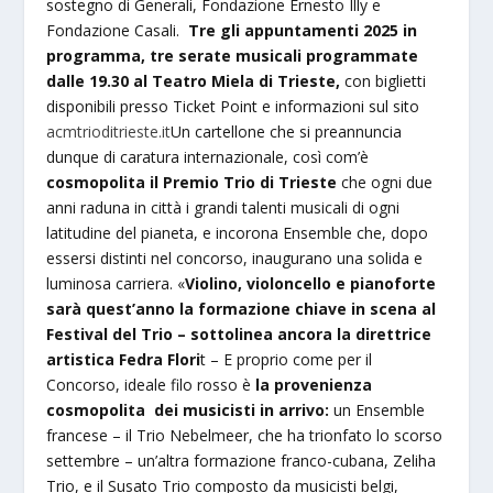
sostegno di Generali, Fondazione Ernesto Illy e
Fondazione Casali.
Tre gli appuntamenti 2025 in
programma, tre serate musicali programmate
dalle 19.30 al Teatro Miela di Trieste,
con biglietti
disponibili presso Ticket Point e informazioni sul sito
acmtrioditrieste.it
Un cartellone che si preannuncia
dunque di caratura internazionale, così com’è
cosmopolita il Premio Trio di Trieste
che ogni due
anni raduna in città i grandi talenti musicali di ogni
latitudine del pianeta, e incorona Ensemble che, dopo
essersi distinti nel concorso, inaugurano una solida e
luminosa carriera. «
Violino, violoncello e pianoforte
sarà quest’anno la formazione chiave in scena al
Festival del Trio – sottolinea ancora la direttrice
artistica Fedra Flori
t – E proprio come per il
Concorso, ideale filo rosso è
la provenienza
cosmopolita dei musicisti in arrivo:
un Ensemble
francese – il Trio Nebelmeer, che ha trionfato lo scorso
settembre – un’altra formazione franco-cubana, Zeliha
Trio, e il Susato Trio composto da musicisti belgi,