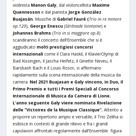
violinista
Manon Galy
, dal violoncellista
Maxime
Quennesson
e dal pianista
Jorge González
Buajasán
. Musiche di
Gabriel Fauré (
Trio in re minore
op.120
),
George Enescu
(
Sérénade lointaine
) e
Johannes Brahms
(
Trio in si maggiore op.8
)
scandiranno il concerto dell’Ensemble che si è
aggiudicato
molti prestigiosi concorsi
internazionali
come il Clara Haskil, il KlavierOlymp di
Bad Kissingen, il Jascha Heifetz, il Ginette Neveu, il
Barsbash Bach e il Louis Rosor, si affermano
rapidamente sulla scena internazionale della musica da
camera.
Nel 2021 Buajasan e Galy vincono, in Duo, il
Primo Premio e tutti i Premi Speciali al Concorso
Internazionale di Musica da Camera di Lione.
L’anno seguente Galy viene nominata Rivelazione
delle “Victoires de la Musique Classique”.
Attento a
proporre un repertorio ampio e versatile, il Trio Zeliha si
esibisce in contesti di grande rilievo e fra i grandi
capolavori affrontati regolarmente dall’Ensemble figura