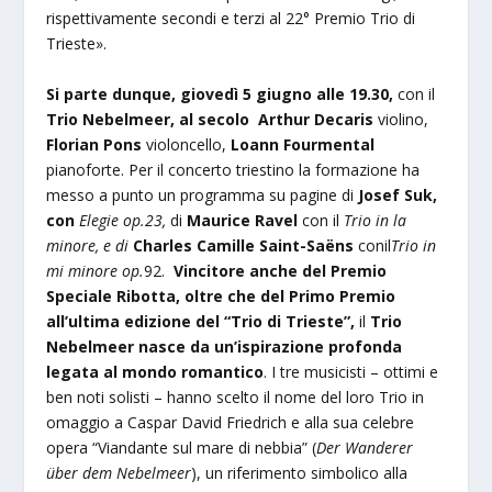
rispettivamente secondi e terzi al 22° Premio Trio di
Trieste».
Si parte dunque, giovedì 5 giugno alle 19.30,
con il
Trio Nebelmeer, al secolo Arthur Decaris
violino,
Florian Pons
violoncello,
Loann Fourmental
pianoforte. Per il concerto triestino la formazione ha
messo a punto un programma su pagine di
Josef Suk,
con
Elegie op.23,
di
Maurice Ravel
con il
Trio in la
minore, e di
Charles Camille Saint-Saëns
conil
Trio in
mi minore op.
92.
Vincitore anche del Premio
Speciale Ribotta, oltre che del Primo Premio
all’ultima edizione del “Trio di Trieste”,
il
Trio
Nebelmeer
nasce da un’ispirazione profonda
legata al mondo romantico
. I tre musicisti – ottimi e
ben noti solisti – hanno scelto il nome del loro Trio in
omaggio a Caspar David Friedrich e alla sua celebre
opera “Viandante sul mare di nebbia” (
Der Wanderer
über dem Nebelmeer
), un riferimento simbolico alla