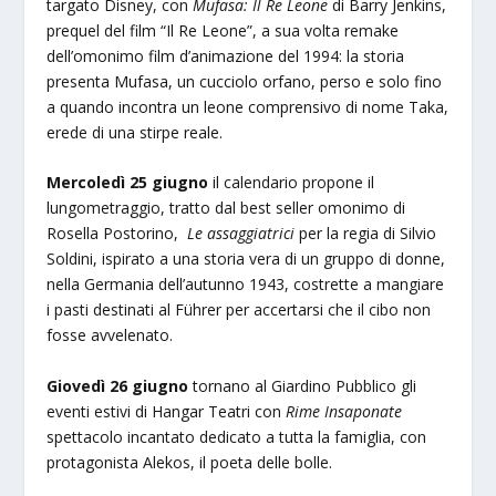
targato Disney, con
Mufasa: Il Re Leone
di Barry Jenkins,
prequel del film “Il Re Leone”, a sua volta remake
dell’omonimo film d’animazione del 1994: la storia
presenta Mufasa, un cucciolo orfano, perso e solo fino
a quando incontra un leone comprensivo di nome Taka,
erede di una stirpe reale.
Mercoledì 25 giugno
il calendario propone il
lungometraggio, tratto dal best seller omonimo di
Rosella Postorino,
Le assaggiatrici
per la regia di Silvio
Soldini, ispirato a una storia vera di un gruppo di donne,
nella Germania dell’autunno 1943, costrette a mangiare
i pasti destinati al Führer per accertarsi che il cibo non
fosse avvelenato.
Giovedì 26 giugno
tornano al Giardino Pubblico gli
eventi estivi di Hangar Teatri con
Rime Insaponate
spettacolo incantato dedicato a tutta la famiglia, con
protagonista Alekos, il poeta delle bolle.