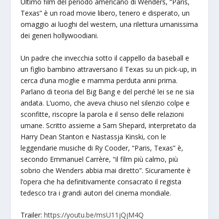
Ultimo film del periodo americano di Wenders, “Paris,
Texas” è un road movie libero, tenero e disperato, un
omaggio ai luoghi del western, una rilettura umanissima
dei generi hollywoodiani.
Un padre che invecchia sotto il cappello da baseball e
un figlio bambino attraversano il Texas su un pick-up, in
cerca d’una moglie e mamma perduta anni prima.
Parlano di teoria del Big Bang e del perché lei se ne sia
andata. L’uomo, che aveva chiuso nel silenzio colpe e
sconfitte, riscopre la parola e il senso delle relazioni
umane. Scritto assieme a Sam Shepard, interpretato da
Harry Dean Stanton e Nastassja Kinski, con le
leggendarie musiche di Ry Cooder, “Paris, Texas” è,
secondo Emmanuel Carrère, “il film più calmo, più
sobrio che Wenders abbia mai diretto”. Sicuramente è
l’opera che ha definitivamente consacrato il regista
tedesco tra i grandi autori del cinema mondiale.
Trailer:
https://youtu.be/msU11jQjM4Q