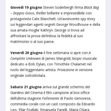
Giovedì 19 giugno
Steven Soderbergh firma
Black Bag
– Doppio Gioco
, thriller brillante e imprevedibile con
protagonista Cate Blanchett. Un’avvincente spy story
sui leggendari agenti segreti George Woodhouse e della
sua amata moglie Kathryn. George si trova ad
affrontare la prova definitiva: la fedeltà al suo
matrimonio o al suo paese.
Venerdì 20 giugno
il fine settimana si apre con
A
Complete Unknown
di James Mangold, biopic musicale
dedicato a Bob Dylan, con Timothée Chalamet nel
ruolo del leggendario artista. Proiezione in versione
originale sottotitolata.
Sabato 21 giugno
arriva sul grande schermo del
Giardino del Cinema il film campione al box office
dell’ultima stagione
Follemente
di Paolo Genovese,
commedia corale con un cast composto da Edoardo
Leo, Pilar Fogliati, Emanuela Fanelli, Maria Chiara