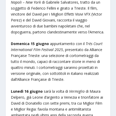
Napoli – New York
di Gabriele Salvatores, tratto da un
soggetto di Federico Fellini e girato a Trieste. Il film,
vincitore del David per i Migliori Effetti Visivi VFX (Victor
Perez) e del David Giovani, racconta il viaggio
avventuroso di due bambini napoletani che, nel
dopoguerra, partono clandestinamente verso l’America.
Domenica 15 giugno
appuntamento con il
Très Court
International Film Festival 2025
, presentato da Alliance
Française Trieste: una selezione di cortometraggi da
tutto il mondo, capaci di raccontare storie in meno di
quattro minuti. I cortometraggi saranno proiettati in
versione originale, con sottotitoli in italiano realizzati
dall’Alliance Française di Trieste.
Lunedì 16 giugno
sarà la volta di
Vermiglio
di Maura
Delpero, già Leone d’argento a Venezia e trionfatore ai
David di Donatello con sette premi, tra cui Miglior Film
e Miglior Regia: favola montana e antimilitarista
ambientata negli ultimi anni della seconda guerra