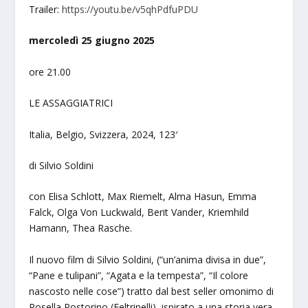
Trailer:
https://youtu.be/v5qhPdfuPDU
mercoledì 25 giugno 2025
ore 21.00
LE ASSAGGIATRICI
Italia, Belgio, Svizzera, 2024, 123′
di Silvio Soldini
con Elisa Schlott, Max Riemelt, Alma Hasun, Emma
Falck, Olga Von Luckwald, Berit Vander, Kriemhild
Hamann, Thea Rasche.
Il nuovo film di Silvio Soldini, (“un’anima divisa in due”,
“Pane e tulipani”, “Agata e la tempesta”, “Il colore
nascosto nelle cose”) tratto dal best seller omonimo di
Rosella Postorino (Feltrinelli), ispirato a una storia vera.