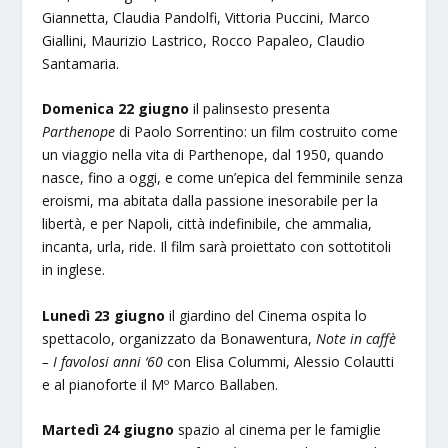
Giannetta, Claudia Pandolfi, Vittoria Puccini, Marco
Giallini, Maurizio Lastrico, Rocco Papaleo, Claudio
Santamaria.
Domenica 22 giugno
il palinsesto presenta
Parthenope
di Paolo Sorrentino: un film costruito come
un viaggio nella vita di Parthenope, dal 1950, quando
nasce, fino a oggi, e come un’epica del femminile senza
eroismi, ma abitata dalla passione inesorabile per la
libertà, e per Napoli, città indefinibile, che ammalia,
incanta, urla, ride. Il film sarà proiettato con sottotitoli
in inglese.
Lunedì 23 giugno
il giardino del Cinema ospita lo
spettacolo, organizzato da Bonawentura,
Note in caffè
– I favolosi anni ‘60
con Elisa Colummi, Alessio Colautti
e al pianoforte il Mº Marco Ballaben.
Martedì 24 giugno
spazio al cinema per le famiglie