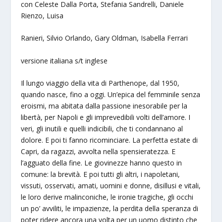
con Celeste Dalla Porta, Stefania Sandrelli, Daniele
Rienzo, Luisa
Ranieri, Silvio Orlando, Gary Oldman, Isabella Ferrari
versione italiana s/t inglese
Il lungo viaggio della vita di Parthenope, dal 1950,
quando nasce, fino a oggi. Un’epica del femminile senza
eroismi, ma abitata dalla passione inesorabile per la
libertà, per Napoli e gli imprevedibili volti dell’amore. I
veri, gli inutili e quelli indicibili, che ti condannano al
dolore. E poi ti fanno ricominciare. La perfetta estate di
Capri, da ragazzi, avvolta nella spensieratezza. E
l’agguato della fine. Le giovinezze hanno questo in
comune: la brevità. E poi tutti gli altri, i napoletani,
vissuti, osservati, amati, uomini e donne, disillusi e vitali,
le loro derive malinconiche, le ironie tragiche, gli occhi
un po’ avviliti, le impazienze, la perdita della speranza di
poter ridere ancora una volta per un uomo distinto che