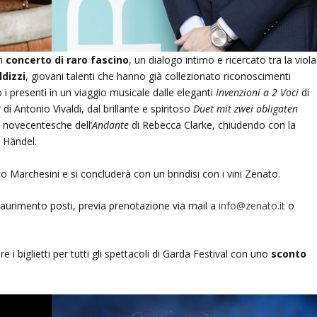
un
concerto di raro fascino
, un dialogo intimo e ricercato tra la viola
ldizzi
, giovani talenti che hanno già collezionato riconoscimenti
i presenti in un viaggio musicale dalle eleganti
Invenzioni a 2 Voci
di
8
di Antonio Vivaldi, dal brillante e spiritoso
Duet mit zwei obligaten
à novecentesche dell’
Andante
di Rebecca Clarke, chiudendo con la
 Händel.
 Marchesini e si concluderà con un brindisi con i vini Zenato.
saurimento posti, previa prenotazione via mail a
info@zenato.it
o
 i biglietti per tutti gli spettacoli di Garda Festival con uno
sconto