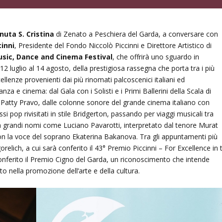
nuta S. Cristina
di Zenato a Peschiera del Garda, a conversare con
inni
, Presidente del Fondo Niccolò Piccinni e Direttore Artistico di
usic, Dance and Cinema Festival
, che offrirà uno sguardo in
2 luglio al 14 agosto, della prestigiosa rassegna che porta tra i più
cellenze provenienti dai più rinomati palcoscenici italiani ed
anza e cinema: dal Gala con i Solisti e i Primi Ballerini della Scala di
a Patty Pravo, dalle colonne sonore del grande cinema italiano con
i pop rivisitati in stile Bridgerton, passando per viaggi musicali tra
grandi nomi come Luciano Pavarotti, interpretato dal tenore Murat
con la voce del soprano Ekaterina Bakanova. Tra gli appuntamenti più
gorelich, a cui sarà conferito il 43° Premio Piccinni – For Excellence in 
 conferito il Premio Cigno del Garda, un riconoscimento che intende
o nella promozione dell’arte e della cultura.