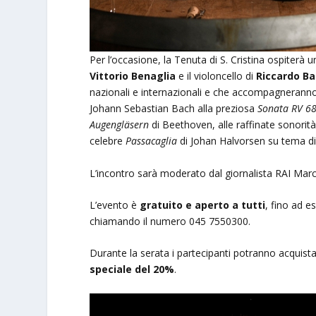
Per l’occasione, la Tenuta di S. Cristina ospiterà 
Vittorio Benaglia
e il violoncello di
Riccardo Ba
nazionali e internazionali e che accompagneranno 
Johann Sebastian Bach alla preziosa
Sonata RV 6
Augengläsern
di Beethoven, alle raffinate sonorit
celebre
Passacaglia
di Johan Halvorsen su tema di
L’incontro sarà moderato dal giornalista RAI Marco
L’evento è
gratuito e aperto a tutti
, fino ad e
chiamando il numero 045 7550300.
Durante la serata i partecipanti potranno acquistare
speciale del 20%
.