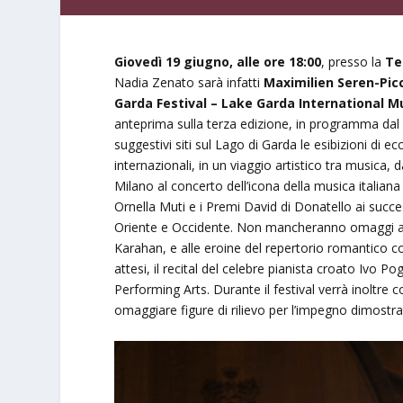
Giovedì 19 giugno, alle ore 18:00
, presso la
Te
Nadia Zenato sarà infatti
Maximilien Seren-Picc
Garda Festival – Lake Garda International M
anteprima sulla terza edizione, in programma dal 1
suggestivi siti sul Lago di Garda le esibizioni di ec
internazionali, in un viaggio artistico tra musica, d
Milano al concerto dell’icona della musica italian
Ornella Muti e i Premi David di Donatello ai success
Oriente e Occidente. Non mancheranno omaggi a 
Karahan, e alle eroine del repertorio romantico 
attesi, il recital del celebre pianista croato Ivo Po
Performing Arts. Durante il festival verrà inoltre
omaggiare figure di rilievo per l’impegno dimostrat