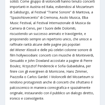
solisti. Come gruppo di violoncelli hanno tenuto concerti
importanti in Austria ed Italia, esibendosi al Mozarteum
di Salisburgo, al Festival “Trame Sonore” di Mantova, a
“SpazioNovecento” di Cremona, Asolo Musica, Elba
Music Festival, al Festival Internazionale di Musica da
Camera di Cervo, per I Suoni delle Dolomiti,
riscuotendo un successo animato e travolgente, e
proponendo sempre un repertorio unico, che unisce a
raffinate rarità alcune delle pagine più popolari
del
Wiener Klassik
e delle più celebri colonne sonore di
film hollywoodiani: concerti con musiche di Monteverdi,
Gesualdo e John Dowland accostate a pagine di Pierre
Boulez, Krzysztof Penderecki e Sofia Gubaidulina, per
finire con gli evergreen di Morricone, Hans Zimmer,
Piazzolla o Carlos Gardel. I Violoncelli del Mozarteum si
rendono protagonisti anche di concerti che sfruttano il
palcoscenico in maniera coreografica e spazialmente
originale, instaurando con il pubblico un dialogo diretto,
ironico e coinvolgente.