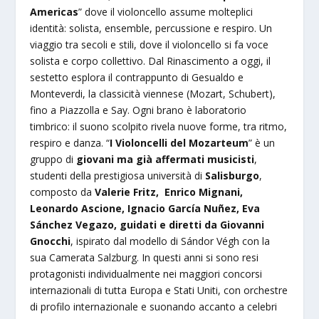
Americas
” dove il violoncello assume molteplici
identità: solista, ensemble, percussione e respiro. Un
viaggio tra secoli e stili, dove il violoncello si fa voce
solista e corpo collettivo. Dal Rinascimento a oggi, il
sestetto esplora il contrappunto di Gesualdo e
Monteverdi, la classicità viennese (Mozart, Schubert),
fino a Piazzolla e Say. Ogni brano è laboratorio
timbrico: il suono scolpito rivela nuove forme, tra ritmo,
respiro e danza. “
I Violoncelli del Mozarteum
” è un
gruppo di
giovani ma già affermati musicisti
,
studenti della prestigiosa università di
Salisburgo
,
composto da
Valerie Fritz, Enrico Mignani,
Leonardo Ascione, Ignacio García Nuñez, Eva
Sánchez Vegazo, guidati e diretti da Giovanni
Gnocchi
, ispirato dal modello di Sándor Végh con la
sua Camerata Salzburg. In questi anni si sono resi
protagonisti individualmente nei maggiori concorsi
internazionali di tutta Europa e Stati Uniti, con orchestre
di profilo internazionale e suonando accanto a celebri