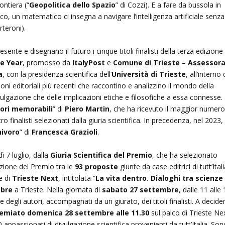
ontiera (“
Geopolitica dello Spazio
” di Cozzi). E a fare da bussola in
o, un matematico ci insegna a navigare l’intelligenza artificiale senza
rteroni).
te e disegnano il futuro i cinque titoli finalisti della terza edizione
he Year
, promosso da
ItalyPost
e
Comune di Trieste – Assessor
a
, con la presidenza scientifica dell’
Università di Trieste
, all’interno 
ioni editoriali più recenti che raccontino e analizzino il mondo della
ivulgazione che delle implicazioni etiche e filosofiche a essa connesse.
rori memorabili
” di
Piero Martin
, che ha ricevuto il maggior numero
tro finalisti selezionati dalla giuria scientifica. In precedenza, nel 2023, 
nivoro
” di
Francesca Grazioli
.
dì 7 luglio, dalla
Giuria Scientifica del Premio
, che ha selezionato
ezione del Premio tra le
93 proposte
giunte da case editrici di tutt’Itali
e di
Trieste Next
, intitolata “
La vita dentro. Dialoghi tra scienze
mbre
a Trieste. Nella giornata di
sabato 27 settembre
, dalle 11 alle 
te degli autori, accompagnati da un giurato, dei titoli finalisti. A decide
emiato domenica 28 settembre alle 11.30
sul palco di Trieste Ne
appassionati di divulgazione scientifica provenienti da tutt’Italia. Son