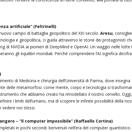
za artificiale” (Feltrinelli)
 il nuovo campo di battaglia geopolitico del XXI secolo.
Aresu
, consiglie
cnologia e geopolitica, ci guida attraverso le storie dei protagonisti ch
g di NVIDIA ai pionieri di DeepMind e OpenAI. Un viaggio nelle lotte 
neranno gli equilibri mondiali. Perché comprendere l’AI significa decifra
)
rtimento di Medicina e chirurgia dell’Università di Parma, dove insegna
nante delle metamorfosi: come mente, corpo e tecnologia si trasforma
i strumento che abbiamo creato ha rimodellato il nostro cervello. Oggi
 definire i limiti dell’umano, ma di scoprire le infinite possibilità della no
 vedere noi stessi.
angero – “Il computer impossibile” (Raffaello Cortina)
mpletati in pochi secondi: benvenuti nell’era del computer quantistico.