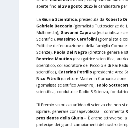
aperte fino al
29 agosto 2025
le candidature per
La
Giuria Scientifica
, presieduta da
Roberto Di
Gabriele Beccaria
(giornalista Tuttoscienze de
Multimedia),
Giovanni Caprara
(editorialista sci
Scientifici),
Massimo Cerofolini
(giornalista e c
Politiche dell’educazione e della famiglia Comune 
Scienze),
Paola Del Negro
(direttrice generale I
Beatrice Mautino
(divulgatrice scientifica, autr
scientifico, collaboratore del Piccolo e di Rai Radi
scientifica),
Caterina Petrillo
(presidente Area S
Nico Pitrelli
(direttore Master in Comunicazione 
(giornalista scientifico Avvenire),
Fabio Sottocor
scientifica, conduttrice Radio 3 Scienza, fondatric
“Il Premio valorizza un’idea di scienza che non si 
ispirare, generare consapevolezza – commenta
R
presidente della Giuria
-. È anche attraverso la
partecipe dei grandi cambiamenti del nostro tempo. 