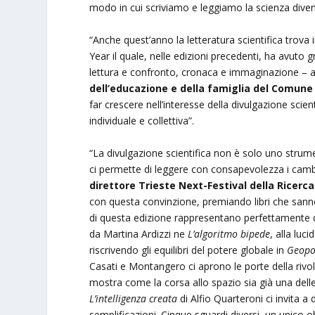
modo in cui scriviamo e leggiamo la scienza diven
“Anche quest’anno la letteratura scientifica trov
Year il quale, nelle edizioni precedenti, ha avuto
lettura e confronto, cronaca e immaginazione –
dell’educazione e della famiglia del Comune 
far crescere nell’interesse della divulgazione scien
individuale e collettiva”.
“La divulgazione scientifica non è solo uno strum
ci permette di leggere con consapevolezza i cam
direttore Trieste Next-Festival della Ricerca
con questa convinzione, premiando libri che sanno u
di questa edizione rappresentano perfettamente 
da Martina Ardizzi ne
L’algoritmo bipede
, alla luc
riscrivendo gli equilibri del potere globale in
Geopol
Casati e Montangero ci aprono le porte della rivo
mostra come la corsa allo spazio sia già una delle 
L’intelligenza creata
di Alfio Quarteroni ci invita a
semplificazioni. Cinque sguardi diversi, un unico o