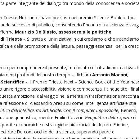
ta parte integrante del dialogo tra mondo della conoscenza e società
a in Trieste Next uno spazio prezioso nel premio Science Book of the
 grande successo di pubblico, consentendo l’incontro tra scienza e svag
 afferma
Maurizio De Blasio, assessore alle politiche
di Trieste
-. Si tratta di un’iniziativa in cui crediamo e che intendiam
tifica e della promozione della lettura, passaggi essenziali per la cresc
ento per comprendere il presente, ma un atto di cittadinanza attiva c
biamenti profondi del nostro tempo – dichiara
Antonio Maconi,
 Scientifica
-. Il Premio Trieste Next – Science Book of the Year nas
nire rigore e accessibilità, visione e competenza. I cinque titoli finali
questa ambizione: dal viaggio nella mente in trasformazione raccont
ida riflessione di Alessandro Aresu su come l’intelligenza artificiale stia
itica dell’Intelligenza Artificiale
. Con
Il computer impossibile
, Benenti,
luzione quantistica, mentre Emilio Cozzi in
Geopolitica dello Spazio
ci
partite economiche e strategiche più cruciali del futuro. E infine,
 decifrare l’AI con l’occhio della scienza, superando paure e
biettivo: rendere la conoscenza un bene condiviso, alla portata di tutti