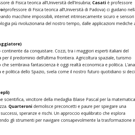
sore di Fisica teorica all’Università dell’Insubria;
Casati
è professore
ro
èprofessore di Fisica teorica all’Università di Padova) ci guidano nel
reando macchine impossibili, internet intrinsecamente sicuro e sensori
nologia più rivoluzionaria del nostro tempo, dalle applicazioni mediche a
Saggiatore)
continente da conquistare. Cozzi, tra i maggiori esperti italiani del
a per il predominio dell’ultima frontiera. Agricoltura spaziale, turismo
llo che sembrava fantascienza è oggi realtà economica e politica. L’anal
ia e politica dello Spazio, svela come il nostro futuro quotidiano si dec
epli)
 scientifica, vincitore della medaglia Blaise Pascal per la matematica
ezza.
Quarteroni
demolisce preconcetti e paure per spiegare una
successi, speranze e rischi. Un approccio equilibrato che esplora
rnendo gli strumenti per navigare consapevolmente la trasformazione i