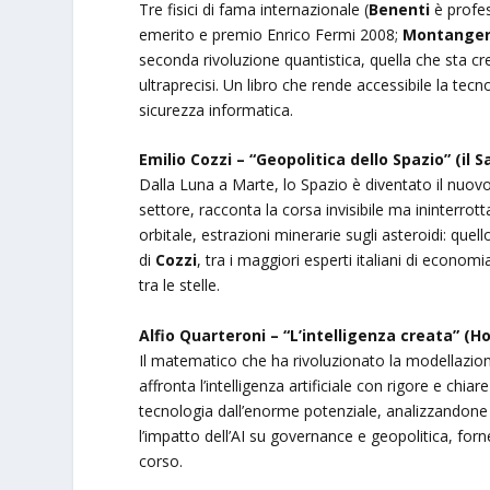
Tre fisici di fama internazionale (
Benenti
è profes
emerito e premio Enrico Fermi 2008;
Montange
seconda rivoluzione quantistica, quella che sta c
ultraprecisi. Un libro che rende accessibile la tec
sicurezza informatica.
Emilio Cozzi – “Geopolitica dello Spazio” (il 
Dalla Luna a Marte, lo Spazio è diventato il nuovo 
settore, racconta la corsa invisibile ma ininterrott
orbitale, estrazioni minerarie sugli asteroidi: que
di
Cozzi
, tra i maggiori esperti italiani di econom
tra le stelle.
Alfio Quarteroni – “L’intelligenza creata” (Ho
Il matematico che ha rivoluzionato la modellazione
affronta l’intelligenza artificiale con rigore e chiar
tecnologia dall’enorme potenziale, analizzandone 
l’impatto dell’AI su governance e geopolitica, fo
corso.