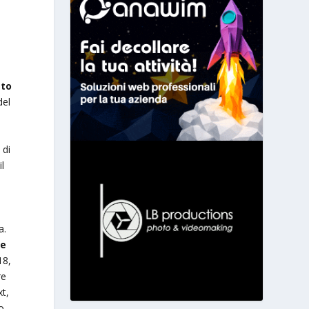
ato
del
 di
il
a.
 e
18,
re
xt,
o