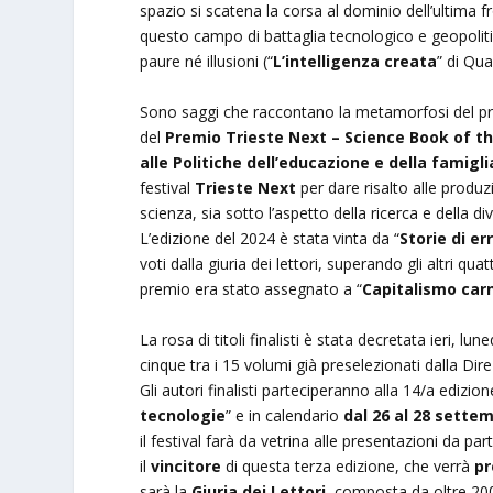
spazio si scatena la corsa al dominio dell’ultima fr
questo campo di battaglia tecnologico e geopolitic
paure né illusioni (“
L’intelligenza creata
” di Qua
Sono saggi che raccontano la metamorfosi del presen
del
Premio Trieste Next – Science Book of t
alle Politiche dell’educazione e della famigli
festival
Trieste Next
per dare risalto alle produz
scienza, sia sotto l’aspetto della ricerca e della d
L’edizione del 2024 è stata vinta da “
Storie di er
voti dalla giuria dei lettori, superando gli altri quat
premio era stato assegnato a “
Capitalismo car
La rosa di titoli finalisti è stata decretata ieri, lune
cinque tra i 15 volumi già preselezionati dalla Dir
Gli autori finalisti parteciperanno alla 14/a edizion
tecnologie
” e in calendario
dal 26 al 28 sette
il festival farà da vetrina alle presentazioni da par
il
vincitore
di questa terza edizione, che verrà
pr
sarà la
Giuria dei Lettori
, composta da oltre 200 