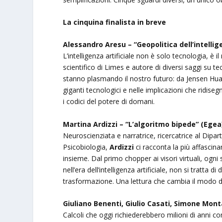
La cinquina finalista in breve
Alessandro Aresu – “Geopolitica dell’intelligen
L’intelligenza artificiale non è solo tecnologia, è
scientifico di Limes e autore di diversi saggi su te
stanno plasmando il nostro futuro: da Jensen Huan
giganti tecnologici e nelle implicazioni che ridiseg
i codici del potere di domani.
Martina Ardizzi – “L’algoritmo bipede” (Egea
Neuroscienziata e narratrice, ricercatrice al Dipa
Psicobiologia,
Ardizzi
ci racconta la più affasci
insieme. Dal primo chopper ai visori virtuali, ogn
nell’era dell’intelligenza artificiale, non si tratta di
trasformazione. Una lettura che cambia il modo di
Giuliano Benenti, Giulio Casati, Simone Mont
Calcoli che oggi richiederebbero milioni di anni co