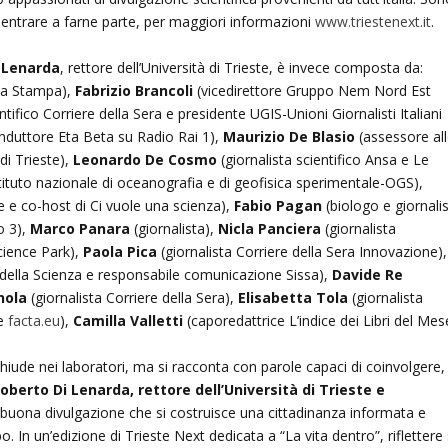
 entrare a farne parte, per maggiori informazioni
www.triestenext.it
.
 Lenarda
, rettore dell’Università di Trieste, è invece composta da:
 La Stampa),
Fabrizio Brancoli
(vicedirettore Gruppo Nem Nord Est
entifico Corriere della Sera e presidente UGIS-Unioni Giornalisti Italiani
onduttore Eta Beta su Radio Rai 1),
Maurizio De Blasio
(assessore al
di Trieste),
Leonardo De Cosmo
(giornalista scientifico Ansa e Le
stituto nazionale di oceanografia e di geofisica sperimentale-OGS),
ice e co-host di Ci vuole una scienza),
Fabio Pagan
(biologo e giornali
o 3),
Marco Panara
(giornalista),
Nicla Panciera
(giornalista
cience Park),
Paola Pica
(giornalista Corriere della Sera Innovazione),
della Scienza e responsabile comunicazione Sissa),
Davide Re
nola
(giornalista Corriere della Sera),
Elisabetta Tola
(giornalista
e
facta.eu
),
Camilla Valletti
(caporedattrice L’indice dei Libri del Mes
chiude nei laboratori, ma si racconta con parole capaci di coinvolgere,
oberto Di Lenarda, rettore dell’Università di Trieste e
 buona divulgazione che si costruisce una cittadinanza informata e
In un’edizione di Trieste Next dedicata a “La vita dentro”, riflettere 