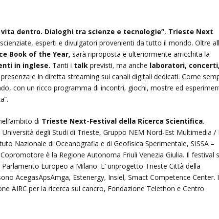
 vita dentro. Dialoghi tra scienze e tecnologie”
,
Trieste Next
 scienziate, esperti e divulgatori provenienti da tutto il mondo. Oltre al
ce Book of the Year,
sarà riproposta e ulteriormente arricchita la
enti in inglese.
Tanti i
talk
previsti, ma anche
laboratori, concerti
 presenza e in diretta streaming sui canali digitali dedicati. Come sem
ado, con un ricco programma di incontri, giochi, mostre ed esperimen
a”.
 nell’ambito di
Trieste Next-Festival della Ricerca Scientifica
.
niversità degli Studi di Trieste, Gruppo NEM Nord-Est Multimedia / I
tituto Nazionale di Oceanografia e di Geofisica Sperimentale, SISSA –
 Copromotore è la Regione Autonoma Friuli Venezia Giulia. Il festival s
del Parlamento Europeo a Milano. E’ unprogetto Trieste Città della
er sono AcegasApsAmga, Estenergy, Insiel, Smact Competence Center. 
e AIRC per la ricerca sul cancro, Fondazione Telethon e Centro