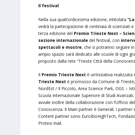
Il festival
Nella sua quattordicesima edizione, intitolata
“La
vedrà la partecipazione di centinaia di scienziati e
terza edizione del
Premio Trieste Next – Scien
sezione internazionale
del festival, con
interv
spettacoli e mostre
, che si potranno seguire in
ampio spazio sarà dedicato alle scuole di ogni gr
proposto dalla rete “Trieste Città della Conoscenz
Il
Premio Trieste Next
è un’iniziativa realizzata
Trieste Next
è promosso da Comune di Trieste, U
NordEst / Il Piccolo, Area Science Park, OGS – Is
Scuola Internazionale Superiore di Studi Avanzati.
avvale inoltre della collaborazione con l’Ufficio 
Conoscenza. Il Main partner è Generali. I partn
Content partner sono EuroBioHighTech, Fondazion
Protesi Inail.