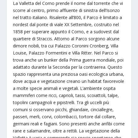
La Valletta del Corno prende il nome dal torrente che vi
scorre al centro, primo affluente di sinistra dell’Isonzo
nel tratto italiano. Risalente all’800, il Parco è limitato a
nordest dal ponte di viale XX Settembre, costruito nel
1858 per superare appunto il Corno, e a sudovest dal
quartiere di Straccis. Attorno al Parco sorgono alcune
dimore nobili, tra cui Palazzo Coronini Cronberg, Villa
Louise, Palazzo Formentini e Villa Ritter. Nel Parco si
trova anche un bunker della Prima guerra mondiale, poi
adattato durante la Seconda per la contraerea. Questo
spazio rappresenta una preziosa oasi ecologica urbana,
dove acqua e vegetazione creano un habitat favorevole
a molte specie animali e vegetali. L’ambiente ospita
mammiferi come ricci, caprioli, tassi, scoiattoli, talpe,
topolini campagnoli e pipistrelli. Tra gli uccelli più
comuni si osservano picchi, ghiandaie, cinciallegre,
passeri, merli, corvi, colombacci, tortore dal collare,
germani reali e fagiani. Sono presenti anche anfibi come
rane e salamandre, oltre a rettili. La vegetazione della
Valletta è varia e comprende sia specie spontanee che