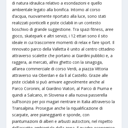
di natura idraulica relativo a esondazioni e quello
ambientale legato alla bonifica. Intorno al corso
d’acqua, nuovamente riportato alla luce, sono stati
realizzati ponticelli e piste ciclabili in un contesto
boschivo di grande suggestione. Tra spazi fitness, aree
gioco, skatepark e altri servizi, i 12 ettari sono il sito
ideale in cui trascorrere momenti di relax e fare sport. Il
rinnovato parco della Valletta è unito al centro cittadino
attraverso scalette che portano ai Giardini pubblici e, a
raggera, ai mercati, all’ex ghetto con la sinagoga,
all’area commerciale di corso Verdi, a piazza Vittoria
attraverso via Oberdan e da lì al Castello. Grazie alle
piste ciclabili si può arrivare agevolmente anche al
Parco Coronini, al Giardino Viatori, al Parco di Piuma e
quindi a Salcano, in Slovenia e alla nuova passerella
sull’Isonzo per poi magari rientrare in Italia attraverso la
Transalpina. Prosegue anche la riqualificazione di
scarpate, aree pianeggianti e sponde, con
piantumazioni di alberi e arbusti autoctoni, nel rispetto
dell’assetto ambientale della zona. Il quadro economico