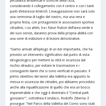
peculiarità ambientali e storiche della città,
considerando il collegamento con il centro e con i tanti
punti d’interesse limitrofi. L’inaugurazione non sarà solo
una cerimonia di taglio del nastro, ma una vera e
propria festa, con protagoniste le associazioni sportive
cittadine, i cui atleti, tra i futuri fruitori dell’area verde e
dei suoi servizi, daranno prova della propria abilità con
una serie di esibizioni e di lezioni dimostrative.
“Siamo arrivati all’epilogo di un iter importante, che ha
previsto un intervento significativo dal punto di vista
idrogeologico per mettere la città in sicurezza dal
rischio idraulico, per evitare le tracimazioni e i
conseguenti danni che si sono verificati in passato. Il
primo obiettivo dei lavori alla Valletta era appunto la
messa in sicurezza dei cittadini, poi abbiamo proceduto
anche alla riqualificazione di quello che era un bosco
impenetrabile e che oggi è diventato il “Central park
goriziano””, sottolinea il sindaco, Rodolfo Ziberna. E
prosegue: “Nel Parco della Valletta del Corno sono stati