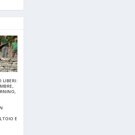
 LIBERI:
EMBRE,
ORNINO,
A
IN
LTOIO E