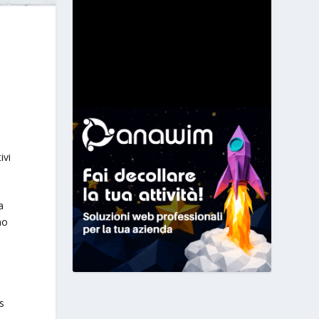
a
ivi
a
no
s