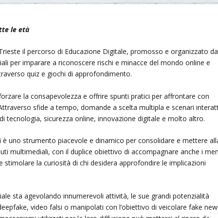
tte le età
 e Trieste il percorso di Educazione Digitale, promosso e organizzato d
iali per imparare a riconoscere rischi e minacce del mondo online e
traverso quiz e giochi di approfondimento.
forzare la consapevolezza e offrire spunti pratici per affrontare con
i. Attraverso sfide a tempo, domande a scelta multipla e scenari interatt
i tecnologia, sicurezza online, innovazione digitale e molto altro.
chi è uno strumento piacevole e dinamico per consolidare e mettere all
uti multimediali, con il duplice obiettivo di accompagnare anche i me
e stimolare la curiosità di chi desidera approfondire le implicazioni
iciale sta agevolando innumerevoli attività, le sue grandi potenzialità
epfake, video falsi o manipolati con l’obiettivo di veicolare fake new