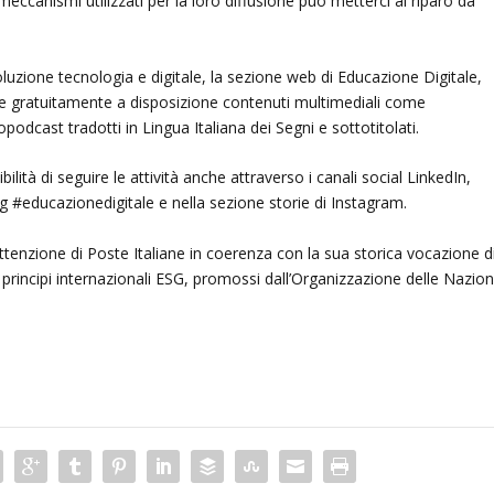
meccanismi utilizzati per la loro diffusione può metterci al riparo da
voluzione tecnologia e digitale, la sezione web di Educazione Digitale,
ette gratuitamente a disposizione contenuti multimediali come
podcast tradotti in Lingua Italiana dei Segni e sottotitolati.
lità di seguire le attività anche attraverso i canali social LinkedIn,
g #educazionedigitale e nella sezione storie di Instagram.
attenzione di Poste Italiane in coerenza con la sua storica vocazione d
principi internazionali ESG, promossi dall’Organizzazione delle Nazion