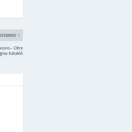
ROSSIMO
asons– Oltre
gnia Kataklò