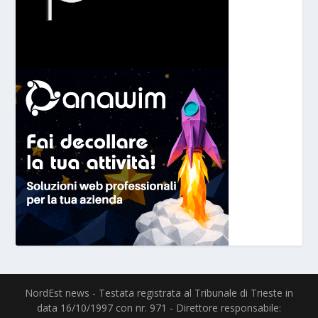
NordEst news - Testata registrata al Tribunale di Trieste in
data 16/10/1997 con nr. 971 - Direttore responsabile: