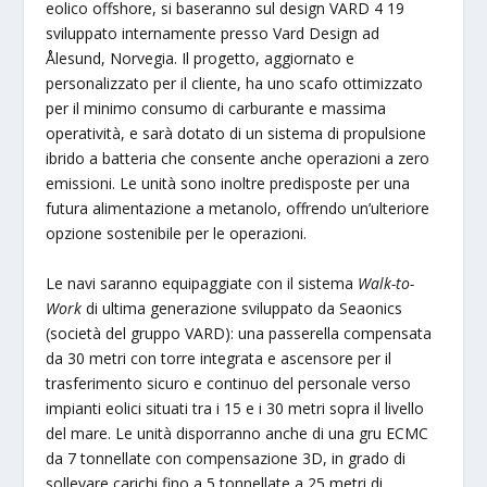
eolico offshore, si baseranno sul design VARD 4 19
sviluppato internamente presso Vard Design ad
Ålesund, Norvegia. Il progetto, aggiornato e
personalizzato per il cliente, ha uno scafo ottimizzato
per il minimo consumo di carburante e massima
operatività, e sarà dotato di un sistema di propulsione
ibrido a batteria che consente anche operazioni a zero
emissioni. Le unità sono inoltre predisposte per una
futura alimentazione a metanolo, offrendo un’ulteriore
opzione sostenibile per le operazioni.
Le navi saranno equipaggiate con il sistema
Walk-to-
Work
di ultima generazione sviluppato da Seaonics
(società del gruppo VARD): una passerella compensata
da 30 metri con torre integrata e ascensore per il
trasferimento sicuro e continuo del personale verso
impianti eolici situati tra i 15 e i 30 metri sopra il livello
del mare. Le unità disporranno anche di una gru ECMC
da 7 tonnellate con compensazione 3D, in grado di
sollevare carichi fino a 5 tonnellate a 25 metri di