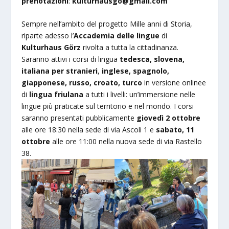
prenotazioni
:
kulturhausgo@gmail.com
Sempre nell’ambito del progetto Mille anni di Storia,
riparte adesso l’
Accademia delle lingue
di
Kulturhaus Görz
rivolta a tutta la cittadinanza.
Saranno attivi i corsi di lingua
tedesca, slovena,
italiana per stranieri
,
inglese, spagnolo,
giapponese, russo, croato, turco
in versione onlinee
di
lingua
friulana
a tutti i livelli: un’immersione nelle
lingue più praticate sul territorio e nel mondo. I corsi
saranno presentati pubblicamente
giovedì 2 ottobre
alle ore 18:30 nella sede di via Ascoli 1 e
sabato, 11
ottobre
alle ore 11:00 nella nuova sede di via Rastello
38.