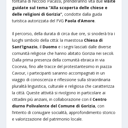
fontana di Niccolò Pacassi, prenderanno vita due
visite
guidate sul tema “Alla scoperta delle chiese e
delle religioni di Gorizia”
, condotte dalla guida
turistica autorizzata del FVG
Paola d’Amore
.
Il percorso, della durata di circa due ore, si snoderà tra i
luoghi simbolo della città: la maestosa
Chiesa di
Sant’Ignazio
, il
Duomo
e i segni lasciati dalle diverse
comunità religiose che hanno abitato Gorizia nei secoli.
Dalla prima presenza della comunità ebraica in via
Cocevia, fino alle tracce del protestantesimo in piazza
Cavour, i partecipanti saranno accompagnati in un
viaggio di conoscenza e riflessione sulla straordinaria
pluralità linguistica, culturale e religiosa che caratterizza
la città. Queste attività si rivolgono in particolare ai
cittadini più anziani, in collaborazione con il
Centro
diurno Polivalente del Comune di Gorizia
, con
l’intento di coniugare socialità, approfondimento storico
e valorizzazione del patrimonio locale.