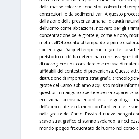
delle masse calcaree sono stati colmati nel tempo da
concrezioni, e da sedimenti vari. A questo proces
dall’azione della presenza umana: le cavità natura
dell’uomo come abitazione, ricovero per gli animali
concentrazione delle grotte è, come è noto, molt
metà dell’Ottocento al tempo delle prime esploraz
speleologia. Da quel tempo molte grotte carsiche 
preistorico e ciò ha determinato un susseguirsi di 
di raccogliere una considerevole massa di materia
affidabili del contesto di provenienza. Queste att
distruzione di importanti stratigrafie archeologic
grotte del Carso abbiamo acquisito molte informa
questioni rimangono aperte e senza apparente soluz
eccezionali archivi paleoambientali e geologici, m
dell’uomo e delle relazioni con l’ambiente e le su
nelle grotte del Carso, l’avvio di nuove indagini co
scavo stratigrafico ci stanno svelando la ricchezza
mondo ipogeo frequentato dall’uomo nel corso del