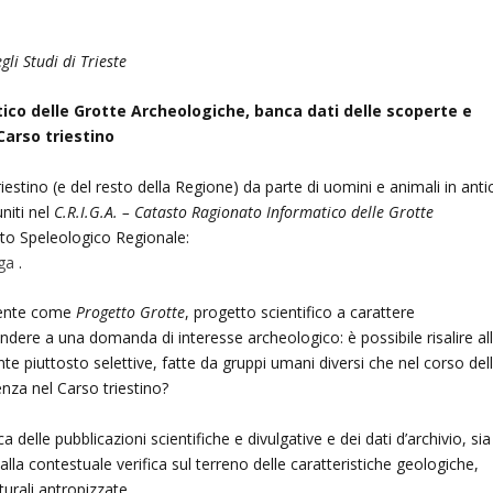
li Studi di Trieste
tico delle Grotte Archeologiche, banca dati delle scoperte e
Carso triestino
riestino (e del resto della Regione) da parte di uomini e animali in anti
niti nel
C.R.I.G.A. – Catasto Ragionato Informatico delle Grotte
asto Speleologico Regionale:
iga
.
lmente come
Progetto Grotte
, progetto scientifico a carattere
spondere a una domanda di interesse archeologico: è possibile risalire al
te piuttosto selettive, fatte da gruppi umani diversi che nel corso del
enza nel Carso triestino?
lle pubblicazioni scientifiche e divulgative e dei dati d’archivio, sia
alla contestuale verifica sul terreno delle caratteristiche geologiche,
urali antropizzate.