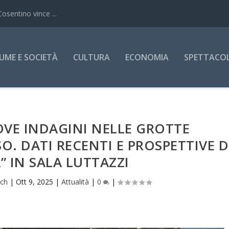
Cosentino vince ...
UME E SOCIETÀ
CULTURA
ECONOMIA
SPETTACOLI
VE INDAGINI NELLE GROTTE
O. DATI RECENTI E PROSPETTIVE D
” IN SALA LUTTAZZI
ich
|
Ott 9, 2025
|
Attualità
|
0
|