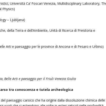
stici, Università Ca’ Foscari Venezia, Multidisciplinary Laboratory, Th
l Physics)
ogy – Ljubljana)
he, della Terra e dell’Ambiente, Unità di Ricerca di Preistoria e
lle Arti e paesaggio per le province di Ancona e di Pesaro e Urbino)
 Belle Arti e paesaggio per il Friuli Venezia Giulia
Carso tra conoscenza e tutela archeologica
 del paesaggio carsico che ha origine dalla dissoluzione chimica delle
i vuoti che si estendono alle volte in estesi reticoli nelle profondità