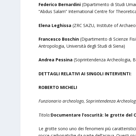
Federico Bernardini
(Dipartimento di Studi Umani
“Abdus Salam” International Centre for Theoretica
Elena Leghissa
(ZRC SAZU, Institute of Archaeol
Francesco Boschin
(Dipartimento di Scienze Fisic
Antropologia, Università degli Studi di Siena)
Andrea Pessina
(Soprintendenza Archeologia, Be
DETTAGLI RELATIVI AI SINGOLI INTERVENTI:
ROBERTO MICHELI
Funzionario archeologo, Soprintendenza Archeologia,
Titolo:
Documentare l’oscurità: le grotte del 
Le grotte sono uno dei fenomeni più caratteristici
rocce carbonatiche da parte dell’acqua. Questi spaz