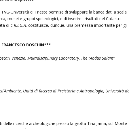
G-Università di Trieste permise di sviluppare la banca dati a scala
rca, musei e gruppi speleologici, e di inserire i risultati nel Catasto
ata di
C.R.I.G.A.
costituisce, dunque, una premessa importante per gli
 – FRANCESCO BOSCHIN***
Foscari Venezia, Multidisciplinary Laboratory, The “Abdus Salam”
ll’Ambiente, Unità di Ricerca di Preistoria e Antropologia, Università de
tati delle ricerche archeologiche presso la grotta Tina Jama, sul Monte