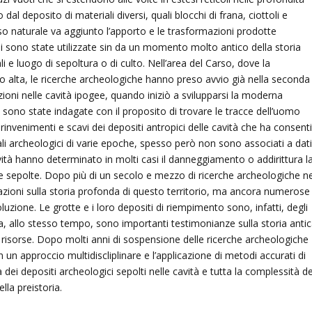
l deposito di materiali diversi, quali blocchi di frana, ciottoli e
so naturale va aggiunto l’apporto e le trasformazioni prodotte
li sono state utilizzate sin da un momento molto antico della storia
 e luogo di sepoltura o di culto. Nell’area del Carso, dove la
o alta, le ricerche archeologiche hanno preso avvio già nella seconda
ioni nelle cavità ipogee, quando iniziò a svilupparsi la moderna
sono state indagate con il proposito di trovare le tracce dell’uomo
rinvenimenti e scavi dei depositi antropici delle cavità che ha consent
li archeologici di varie epoche, spesso però non sono associati a dat
ività hanno determinato in molti casi il danneggiamento o addirittura l
he sepolte. Dopo più di un secolo e mezzo di ricerche archeologiche ne
zioni sulla storia profonda di questo territorio, ma ancora numerose
ione. Le grotte e i loro depositi di riempimento sono, infatti, degli
a, allo stesso tempo, sono importanti testimonianze sulla storia anti
e risorse. Dopo molti anni di sospensione delle ricerche archeologiche
n un approccio multidiscliplinare e l’applicazione di metodi accurati di
 dei depositi archeologici sepolti nelle cavità e tutta la complessità de
la preistoria.