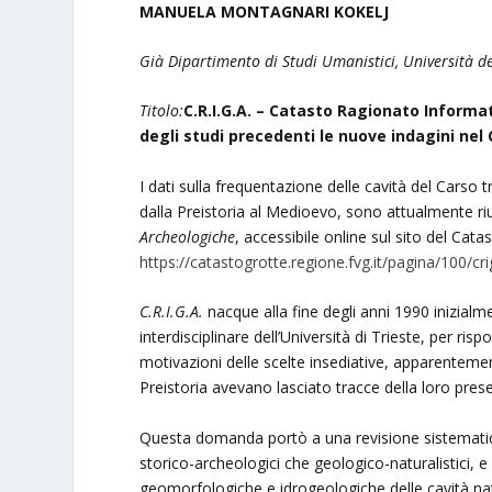
MANUELA MONTAGNARI KOKELJ
Già Dipartimento di Studi Umanistici, Università deg
Titolo:
C.R.I.G.A. – Catasto Ragionato Informa
degli studi precedenti le nuove indagini nel 
I dati sulla frequentazione delle cavità del Carso t
dalla Preistoria al Medioevo, sono attualmente riu
Archeologiche
, accessibile online sul sito del Cat
https://catastogrotte.regione.fvg.it/pagina/100/cr
C.R.I.G.A.
nacque alla fine degli anni 1990 inizia
interdisciplinare dell’Università di Trieste, per ri
motivazioni delle scelte insediative, apparentemen
Preistoria avevano lasciato tracce della loro pres
Questa domanda portò a una revisione sistematica de
storico-archeologici che geologico-naturalistici, e 
geomorfologiche e idrogeologiche delle cavità nat