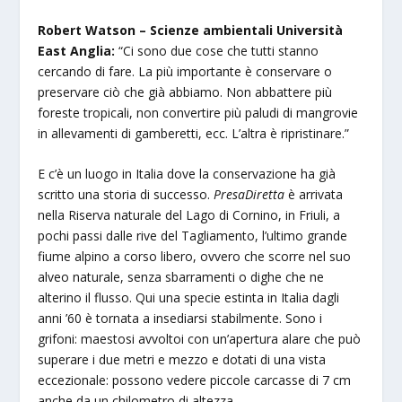
Robert Watson – Scienze ambientali Università
East Anglia:
“Ci sono due cose che tutti stanno
cercando di fare. La più importante è conservare o
preservare ciò che già abbiamo. Non abbattere più
foreste tropicali, non convertire più paludi di mangrovie
in allevamenti di gamberetti, ecc. L’altra è ripristinare.”
E c’è un luogo in Italia dove la conservazione ha già
scritto una storia di successo.
PresaDiretta
è arrivata
nella Riserva naturale del Lago di Cornino, in Friuli, a
pochi passi dalle rive del Tagliamento, l’ultimo grande
fiume alpino a corso libero, ovvero che scorre nel suo
alveo naturale, senza sbarramenti o dighe che ne
alterino il flusso. Qui una specie estinta in Italia dagli
anni ’60 è tornata a insediarsi stabilmente. Sono i
grifoni: maestosi avvoltoi con un’apertura alare che può
superare i due metri e mezzo e dotati di una vista
eccezionale: possono vedere piccole carcasse di 7 cm
anche da un chilometro di altezza.