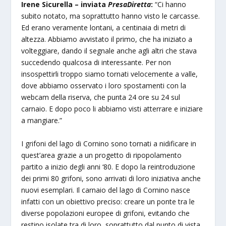
Irene Sicurella – inviata
PresaDiretta
:
“Ci hanno
subito notato, ma soprattutto hanno visto le carcasse.
Ed erano veramente lontani, a centinaia di metri di
altezza. Abbiamo avvistato il primo, che ha iniziato a
volteggiare, dando il segnale anche agli altri che stava
succedendo qualcosa di interessante. Per non
insospettirli troppo siamo tornati velocemente a valle,
dove abbiamo osservato i loro spostamenti con la
webcam della riserva, che punta 24 ore su 24 sul
carnaio. E dopo poco li abbiamo visti atterrare e iniziare
a mangiare.”
I grifoni del lago di Cornino sono tornati a nidificare in
quest’area grazie a un progetto di ripopolamento
partito a inizio degli anni ‘80. E dopo la reintroduzione
dei primi 80 grifoni, sono arrivati di loro iniziativa anche
nuovi esemplari. Il carnaio del lago di Cornino nasce
infatti con un obiettivo preciso: creare un ponte tra le
diverse popolazioni europee di grifoni, evitando che
restino isolate tra di loro, soprattutto dal punto di vista