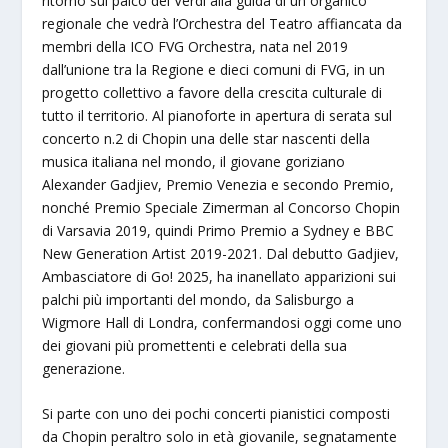
ritorno sul palco del Verdi alla guida di un organico
regionale che vedrà l’Orchestra del Teatro affiancata da
membri della ICO FVG Orchestra, nata nel 2019
dall’unione tra la Regione e dieci comuni di FVG, in un
progetto collettivo a favore della crescita culturale di
tutto il territorio. Al pianoforte in apertura di serata sul
concerto n.2 di Chopin una delle star nascenti della
musica italiana nel mondo, il giovane goriziano
Alexander Gadjiev, Premio Venezia e secondo Premio,
nonché Premio Speciale Zimerman al Concorso Chopin
di Varsavia 2019, quindi Primo Premio a Sydney e BBC
New Generation Artist 2019-2021. Dal debutto Gadjiev,
Ambasciatore di Go! 2025, ha inanellato apparizioni sui
palchi più importanti del mondo, da Salisburgo a
Wigmore Hall di Londra, confermandosi oggi come uno
dei giovani più promettenti e celebrati della sua
generazione.
Si parte con uno dei pochi concerti pianistici composti
da Chopin peraltro solo in età giovanile, segnatamente