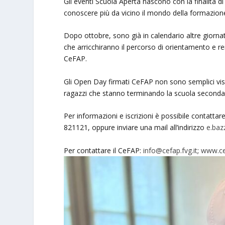
Gli eventi Scuola Aperta nascono con la finalità di 
conoscere più da vicino il mondo della formazion
Dopo ottobre, sono già in calendario altre giorn
che arricchiranno il percorso di orientamento e r
CeFAP.
Gli Open Day firmati CeFAP non sono semplici visi
ragazzi che stanno terminando la scuola secondaria
Per informazioni e iscrizioni è possibile contatta
821121, oppure inviare una mail all’indirizzo
e.baz
Per contattare il CeFAP:
info@cefap.fvg.it
;
www.cef