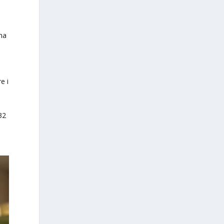
ema
e i
32