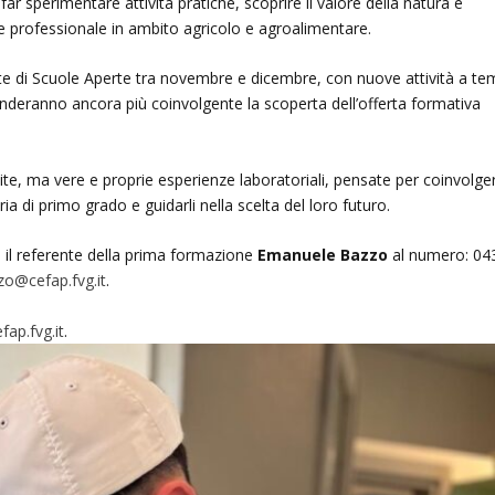
far sperimentare attività pratiche, scoprire il valore della natura e
e professionale in ambito agricolo e agroalimentare.
ate di Scuole Aperte tra novembre e dicembre, con nuove attività a t
enderanno ancora più coinvolgente la scoperta dell’offerta formativa
te, ma vere e proprie esperienze laboratoriali, pensate per coinvolger
 di primo grado e guidarli nella scelta del loro futuro.
re il referente della prima formazione
Emanuele Bazzo
al numero: 04
zo@cefap.fvg.it
.
ap.fvg.it
.