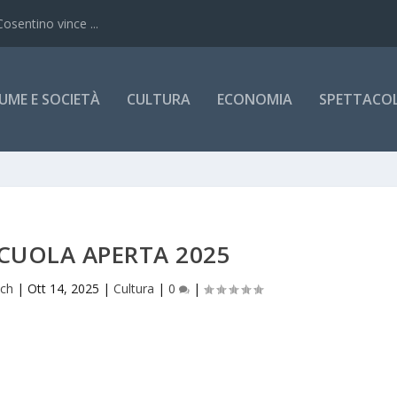
Cosentino vince ...
UME E SOCIETÀ
CULTURA
ECONOMIA
SPETTACOLI
SCUOLA APERTA 2025
ich
|
Ott 14, 2025
|
Cultura
|
0
|