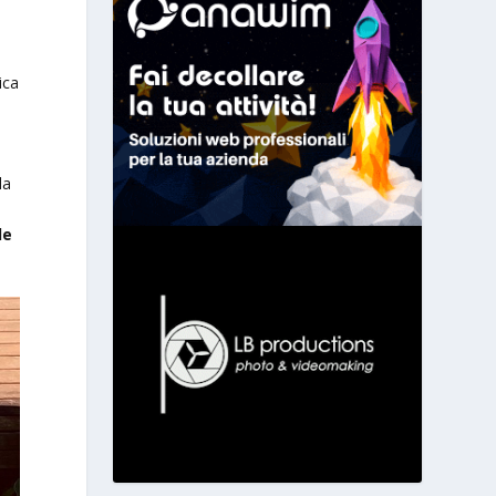
ica
la
le