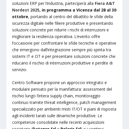
soluzioni ERP per l’industria, parteciperà alla
Fiera A&T
Nordest 2025
, in programma a Vicenza dal 28 al 30
ottobre
, portando al centro del dibattito le sfide della
sicurezza digitale nelle filiere produttive e presentando
soluzioni concrete per ridurre i rischi di interruzioni e
migliorare la resilienza operativa. L’evento offre
l’occasione per confrontare le sfide tecniche e operative
che emergono dall’integrazione sempre più spinta tra
sistemi IT e OT e per presentare soluzioni concrete che
riducano il rischio di interruzioni produttive e perdite di
servizio.
Centro Software propone un approccio integrato e
modulare pensato per la manifattura: assessment del
rischio lungo l’intera supply chain, monitoraggio
continuo tramite threat intelligence, patch management
specializzato per ambienti misti IT/OT e piani di risposta
agli incidenti tarati sulle dinamiche produttive. Le
competenze consolidate nelle recenti acquisizioni
societarie (
Datapro Srl
e
Polaris Srl
) e i continui