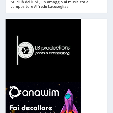
“Al di là dei lupi”, un omaggio al musicista e
compositore Alfredo Lacosegliaz