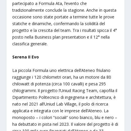
partecipato a Formula Ata, l’evento che
tradizionalmente conclude la stagione. Anche in questa
occasione sono state portate a termine tutte le prove
statiche e dinamiche, confermando la solidità del
progetto e la crescita del team. Tra i risultati spicca il 4°
posto nella Business plan presentation e il 12° nella
classifica generale.
Serena II Evo
La piccola Formula uno elettrica dell’Ateneo friulano
raggiunge i 120 chilometri orari, ha un motore da 80
chilowatt di potenza (circa 100 cavalli) e pesa 295
chilogrammi. Il progetto l’Uniud Racing Team, capofila il
Dipartimento Politecnico di ingegneria e architettura, è
nato nel 2021 all’Uniud Lab Village, il polo di ricerca
applicata e integrata con le imprese dell’Ateneo. La
monoposto – i colori “sociali” sono bianco, blu e nero –
ha debuttato in pista nel 2023. Il valore del progetto è di
circa 100 mila euro finanziati dall’Ateneo e da 33