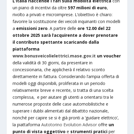
L’Italia riaccende i fari sulla mobilità elettrica
con
un piano di incentivi da oltre
597 milioni di euro
,
rivolto a privati e microimprese. L’obiettivo è chiaro:
favorire la sostituzione dei veicoli inquinanti con modelli
a
emissioni zero
. A partire delle
ore 12.00 del 22
ottobre 2025
sarà l
’
acquirente a dover prenotare
il contributo spettante scaricando dalla
piattaforma
www.bonusveicolielettrici.mase.gov.it
un voucher
della validità di 30 giorni, da presentare in
concessionaria, che applicherà il relativo sconto
direttamente in fattura. Considerando l’ampia offerta di
modelli oggi disponibili, proliferata in un periodo
relativamente breve e recente, si tratta di una scelta
complessa, e per aiutare gli utenti a orientarsi tra le
numerose proposte delle case automobilistiche e
superare i dubbi alimentati dal dibattito nazionale,
nonché per capire se si è già pronti a ‘guidare elettrico’,
la piattaforma
Autotorino Evolution Advisor
offre
un
punto di vista oggettivo
e
strumenti pratici
per