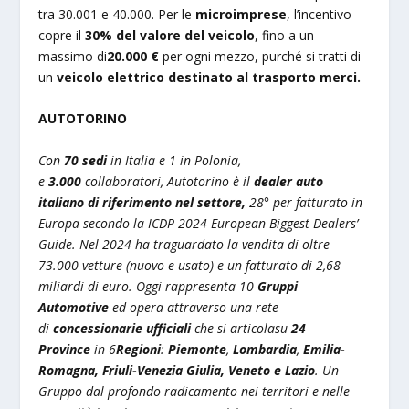
tra 30.001 e 40.000. Per le
microimprese
, l’incentivo
copre il
30% del valore del veicolo
, fino a un
massimo di
20.000 €
per ogni mezzo, purché si tratti di
un
veicolo elettrico destinato al trasporto merci
.
AUTOTORINO
Con
70 sedi
in Italia e 1 in Polonia,
e
3.000
collaboratori, Autotorino è il
dealer auto
italiano di riferimento nel settore,
28° per fatturato in
Europa secondo la ICDP 2024 European Biggest Dealers’
Guide. Nel 2024 ha traguardato la vendita di oltre
73.000 vetture (nuovo e usato) e un fatturato di 2,68
miliardi di euro. Oggi rappresenta 10
Gruppi
Automotive
ed opera attraverso una rete
di
concessionarie ufficiali
che si articolasu
24
Province
in 6
Regioni
:
Piemonte
,
Lombardia
,
Emilia-
Romagna, Friuli-Venezia Giulia,
Veneto e Lazio
. Un
Gruppo dal profondo radicamento nei territori e nelle