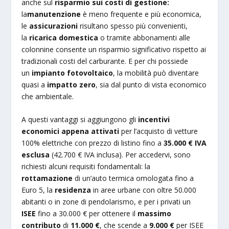
anche sul
risparmio sui costi di gestione
:
la
manutenzione
è meno frequente e più economica,
le
assicurazioni
risultano spesso più convenienti,
la
ricarica domestica
o tramite abbonamenti alle
colonnine consente un risparmio significativo rispetto ai
tradizionali costi del carburante. E per chi possiede
un
impianto fotovoltaico
, la mobilità può diventare
quasi a
impatto zero
, sia dal punto di vista economico
che ambientale.
A questi vantaggi si aggiungono gli
incentivi
economici appena attivati
per l’acquisto di vetture
100% elettriche con prezzo di listino fino a
35.000 € IVA
esclusa
(42.700 € IVA inclusa). Per accedervi, sono
richiesti alcuni requisiti fondamentali: la
rottamazione
di un’auto termica omologata fino a
Euro 5, la
residenza
in aree urbane con oltre 50.000
abitanti o in zone di pendolarismo, e per i privati un
ISEE
fino a 30.000 € per ottenere il
massimo
contributo
di
11.000 €
, che scende a
9.000 €
per ISEE