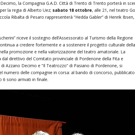
o Decimo, la Compagnia G.A.D. Città di Trento di Trento porterà in sc
per la regia di Alberto Uez;
sabato 18 ottobre
, alle 21, nel teatro G
ccola Ribalta di Pesaro rappresenterà “Hedda Gabler” di Henrik Ibsen,
scherini” riceve il sostegno dell’Assessorato al Turismo della Regione
 continua a credere fortemente e a sostenere il progetto culturale dell
 nella promozione e nella valorizzazione del teatro amatoriale. La
dal direttivo del Comitato provinciale di Pordenone della Fita e
 di Azzano Decimo e “Il Teatrozzo” di Pasiano di Pordenone, si
el numero delle compagnie in corsa: al bando di concorso, pubblicato
o 6 sono arrivati in finale.