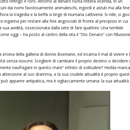
utto l’intrigo è l’oro. Attorno al denaro ruota l’intera vicenda, in un
lcuni dai nomi favolosamente animaleschi, ingordi e astuti ma alla fine
ora la tragedia e la beffa si tinge di inumana cattiveria. Si ride, si gio
 si inganna per restare alla fine angosciati di fronte al precipizio in cui
ua avidità, ossessionata dalla sete di fare quattrini. Una terribile
come oggi – ha posto al centro della vita il “Dio Denaro” con l’illusion
 eroina della galleria di donne ibseniane, ed incarna il mal di vivere e 
cietà senza riuscirvi. Scegliere di cambiare il proprio destino o decidere 
lcemente naufragare in questo mare” infinito di solitudine? Hedda manca
 di attenzione al suo dramma, e la sua crudele attualità è proprio quest
uò apparire antipatica, ma è vigliaccamente umana: la sua attualità