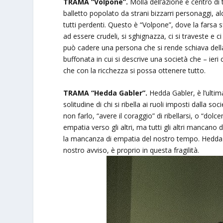
TRAMA “Volpone”.
Molla dell’azione e centro di t
balletto popolato da strani bizzarri personaggi, a
tutti perdenti. Questo è “Volpone”, dove la farsa sfi
ad essere crudeli, si sghignazza, ci si traveste e ci
può cadere una persona che si rende schiava della s
buffonata in cui si descrive una società che – ieri 
che con la ricchezza si possa ottenere tutto.
TRAMA “Hedda Gabler”.
Hedda Gabler, è l’ultima
solitudine di chi si ribella ai ruoli imposti dalla so
non farlo, “avere il coraggio” di ribellarsi, o “do
empatia verso gli altri, ma tutti gli altri mancano
la mancanza di empatia del nostro tempo. Hedda p
nostro avviso, è proprio in questa fragilità.