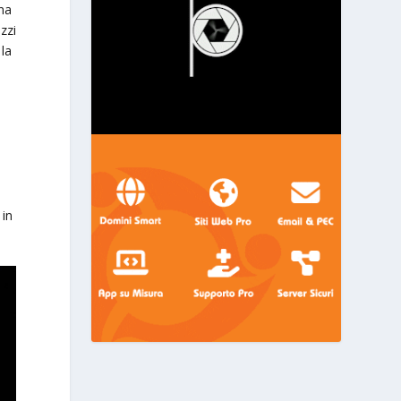
ena
ozzi
 la
a
 in