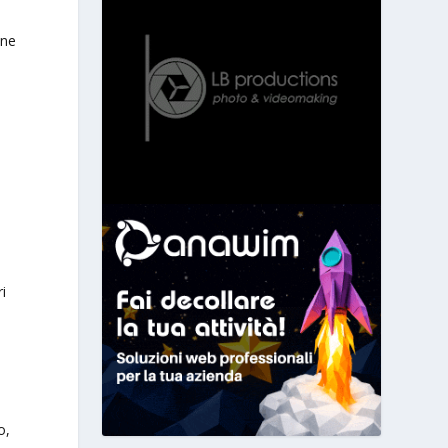
une
i
o,