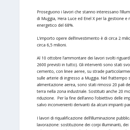
Proseguono i lavori che stanno interessano l’illu
di Muggia, Hera Luce ed Enel X per la gestione e ri
energetico del 68%.
L’importo opere dell’investimento è di circa 2 mili
circa 6,5 milioni.
Al 10 ottobre l’ammontare dei lavori svolti riguard
2600 previsti in tutto). Gli interventi sono stati svo
cemento, con linee aeree, su strade particolarme
sulle arterie di ingresso a Muggia. Nel frattempo s
alimentazione aerea, sono stati rimossi 20 pali de
terra nella zona industriale. Sostituiti anche 20 mo
riduzione. Per la fine dell’anno l’obiettivo delle 
salvo inconvenienti derivanti da alcuni impianti pa
I lavori di riqualificazione dell’illuminazione pubb
lavorazione: sostituzione dei corpi illuminanti, de