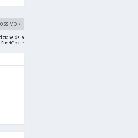
ROSSIMO
izione della
 FuoriClasse