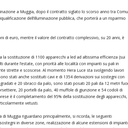
minazione a Muggia, dopo il contratto siglato lo scorso anno tra Com
qualificazione dell’illuminazione pubblica, che porterà a un risparmio
oni di euro, mentre il valore del contratto complessivo, su 20 anni, è
a la sostituzione di 1100 apparecchi a led ad altissima efficienza (sui
lti durante l’estate, con priorità alle località con impianti su pali in
nte strette e scoscese. Al momento Hera Luce sta svolgendo lavori
ono stati anche sostituiti cavi e di 1354 derivazioni sui sostegni con
gradati e 20 sbracci da palo, sono stati posati 20 pali da 12 metri fuor
rsettiere, 20 portelli da palo, 40 muffole di giunzione e 54 codoli di
imprese è il completamento del 95% della sostituzione degli apparecchi,
rticolarmente vetusti.
lica di Muggia riguardano principalmente, si ricorda, le seguenti
i sostegni in diverse zone, realizzazione di alcune estensioni di impiant