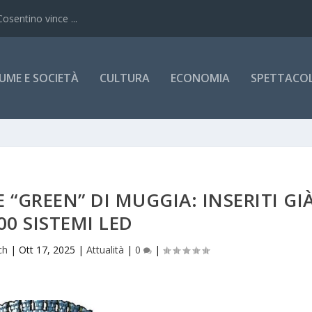
Cosentino vince ...
UME E SOCIETÀ
CULTURA
ECONOMIA
SPETTACOLI
“GREEN” DI MUGGIA: INSERITI GI
00 SISTEMI LED
ch
|
Ott 17, 2025
|
Attualità
|
0
|