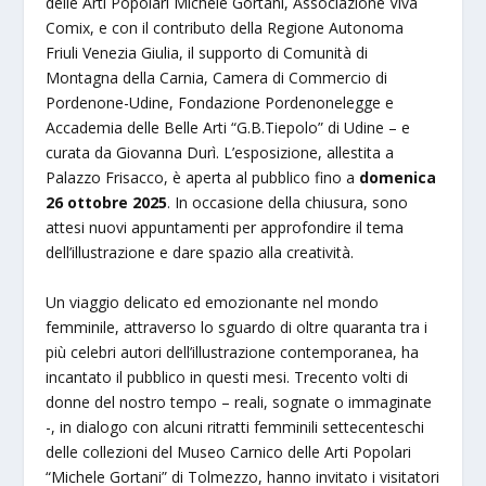
delle Arti Popolari Michele Gortani, Associazione Viva
Comix, e con il contributo della Regione Autonoma
Friuli Venezia Giulia, il supporto di Comunità di
Montagna della Carnia, Camera di Commercio di
Pordenone-Udine, Fondazione Pordenonelegge e
Accademia delle Belle Arti “G.B.Tiepolo” di Udine – e
curata da Giovanna Durì. L’esposizione, allestita a
Palazzo Frisacco, è aperta al pubblico fino a
domenica
26 ottobre 2025
. In occasione della chiusura, sono
attesi nuovi appuntamenti per approfondire il tema
dell’illustrazione e dare spazio alla creatività.
Un viaggio delicato ed emozionante nel mondo
femminile, attraverso lo sguardo di oltre quaranta tra i
più celebri autori dell’illustrazione contemporanea, ha
incantato il pubblico in questi mesi. Trecento volti di
donne del nostro tempo – reali, sognate o immaginate
-, in dialogo con alcuni ritratti femminili settecenteschi
delle collezioni del Museo Carnico delle Arti Popolari
“Michele Gortani” di Tolmezzo, hanno invitato i visitatori