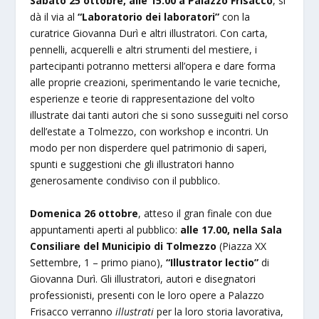
Sabato 25 ottobre, alle 15.00
a Palazzo Frisacco
, si
dà il via al
“Laboratorio dei laboratori”
con la
curatrice Giovanna Durì e altri
illustratori. Con carta,
pennelli, acquerelli e altri strumenti del mestiere, i
partecipanti potranno mettersi all’opera e dare forma
alle proprie creazioni, sperimentando le varie tecniche,
esperienze e teorie di rappresentazione del volto
illustrate dai tanti autori che si sono susseguiti nel corso
dell’estate a Tolmezzo, con workshop e incontri. Un
modo per non disperdere quel patrimonio di saperi,
spunti e suggestioni che gli illustratori hanno
generosamente condiviso con il pubblico.
Domenica 26 ottobre
, atteso il gran finale con due
appuntamenti aperti al pubblico:
alle 17.00, nella Sala
Consiliare del Municipio di Tolmezzo
(Piazza XX
Settembre, 1 – primo piano),
“Illustrator lectio”
di
Giovanna Durì. Gli illustratori, autori e disegnatori
professionisti, presenti con le loro opere a Palazzo
Frisacco verranno
illustrati
per la loro storia lavorativa,