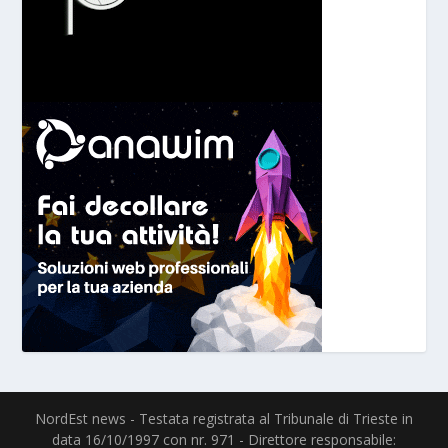
NordEst news - Testata registrata al Tribunale di Trieste in
data 16/10/1997 con nr. 971 - Direttore responsabile: