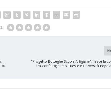
E:
P
a,
“Progetto Botteghe Scuola Artigiane”: nasce la co
i 10
tra Confartigianato Trieste e Università Popola