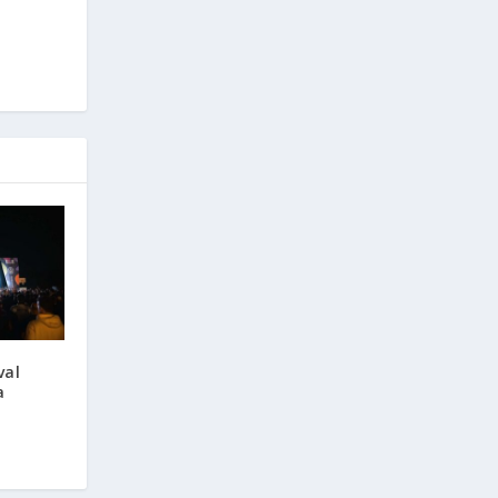
val
a