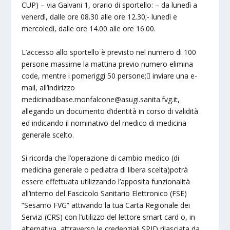
CUP) – via Galvani 1, orario di sportello: – da lunedì a
venerdì, dalle ore 08.30 alle ore 12.30;- lunedì e
mercoledì, dalle ore 14.00 alle ore 16.00.
L’accesso allo sportello è previsto nel numero di 100
persone massime la mattina previo numero elimina
code, mentre i pomeriggi 50 persone; inviare una e-
mail, all’indirizzo
medicinadibase.monfalcone@asugi.sanita.fvg.it
,
allegando un documento d’identità in corso di validità
ed indicando il nominativo del medico di medicina
generale scelto.
Si ricorda che l’operazione di cambio medico (di
medicina generale o pediatra di libera scelta)potrà
essere effettuata utilizzando l’apposita funzionalità
all’interno del Fascicolo Sanitario Elettronico (FSE)
“Sesamo FVG” attivando la tua Carta Regionale dei
Servizi (CRS) con l’utilizzo del lettore smart card o, in
alternativa, attraverso le credenziali SPID rilasciata da