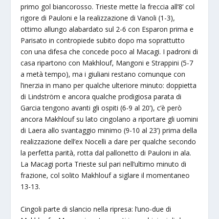
primo gol biancorosso. Trieste mette la freccia all’8’ col
rigore di Pauloni e la realizzazione di Vanoli (1-3),
ottimo allungo alabardato sul 2-6 con Esparon prima e
Parisato in contropiede subito dopo ma soprattutto
con una difesa che concede poco al Macagi. I padroni di
casa ripartono con Makhlouf, Mangoni e Strappini (5-7
a metà tempo), ma i giuliani restano comunque con
l’inerzia in mano per qualche ulteriore minuto: doppietta
di Lindström e ancora qualche prodigiosa parata di
Garcia tengono avanti gli ospiti (6-9 al 20’), c’è però
ancora Makhlouf su lato cingolano a riportare gli uomini
di Laera allo svantaggio minimo (9-10 al 23’) prima della
realizzazione dell’ex Nocelli a dare per qualche secondo
la perfetta parità, rotta dal pallonetto di Pauloni in ala.
La Macagi porta Trieste sul pari nell’ultimo minuto di
frazione, col solito Makhlouf a siglare il momentaneo
13-13.
Cingoli parte di slancio nella ripresa: l’uno-due di