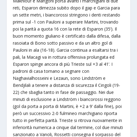
Makhlouf e Mangoni porta avanti i marchigiani di due
reti, Esparon dimezza subito dopo il gap e Garcia para
un sette metri, i biancorossi stringono i denti restando
prima sul -1 con Pauloni a superare Martini, trovando
poi la parità a quota 16 con la rete di Esparon (35’). Il
buon momento giuliano è certificato dalla difesa, dalla
rasoiata di Bono sotto passivo e da un altro gol di
Pauloni in ala (16-18). Garcia continua a esaltarsi tra i
pali, la Macagi va in rottura offensiva prolungata ed
Esparon spinge ancora di più Trieste sul +3 al 41’. I
padroni di casa tornano a segnare con
Naghavialhosseini e Lezaun, sono Lindström e
Bendjilali a tenere a distanza di sicurezza il Cingoli (19-
22) che sbaglia tanto in fase de passaggio. Nei due
minuti di esclusione a Lindström i biancorossi reggono
(gol da porta a porta di Martini, è +2 a 9’ dalla fine), poi
però un successivo 2-0 fulmineo marchigiano riporta
tutto in perfetta parità. Trieste si ritrova nuovamente in
inferiorità numerica a cinque dal termine, col due minuti
sanzionato a Vanoli, Rossetti consegna il sorpasso del