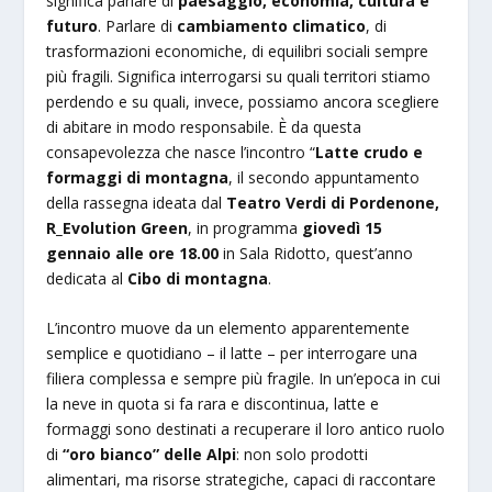
significa parlare di
paesaggio, economia, cultura e
futuro
. Parlare di
cambiamento climatico
, di
trasformazioni economiche, di equilibri sociali sempre
più fragili. Significa interrogarsi su quali territori stiamo
perdendo e su quali, invece, possiamo ancora scegliere
di abitare in modo responsabile. È da questa
consapevolezza che nasce l’incontro “
Latte crudo e
formaggi di montagna
, il secondo appuntamento
della rassegna ideata dal
Teatro Verdi di Pordenone,
R_Evolution Green
, in programma
giovedì 15
gennaio alle ore 18.00
in Sala Ridotto, quest’anno
dedicata al
Cibo di montagna
.
L’incontro muove da un elemento apparentemente
semplice e quotidiano – il latte – per interrogare una
filiera complessa e sempre più fragile. In un’epoca in cui
la neve in quota si fa rara e discontinua, latte e
formaggi sono destinati a recuperare il loro antico ruolo
di
“oro bianco” delle Alpi
: non solo prodotti
alimentari, ma risorse strategiche, capaci di raccontare