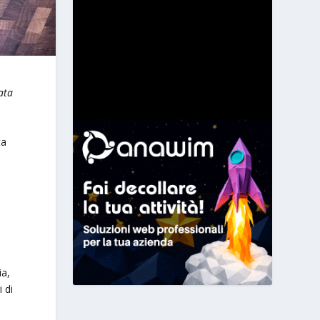
ata
ta
e
ia,
 di