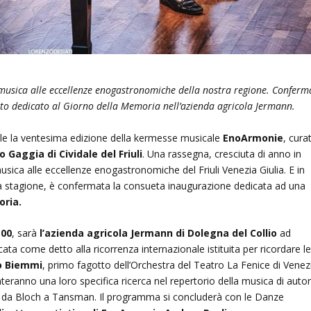
musica alle eccellenze enogastronomiche della nostra regione. Conferm
rto dedicato al Giorno della Memoria nell’azienda agricola Jermann.
ale la ventesima edizione della kermesse musicale
EnoArmonie
, cura
 Gaggia di Cividale del Friuli
. Una rassegna, cresciuta di anno in
usica alle eccellenze enogastronomiche del Friuli Venezia Giulia. E in
a stagione, è confermata la consueta inaugurazione dedicata ad una
oria.
.00
, sarà
l’azienda agricola Jermann di Dolegna del Collio
ad
cata come detto alla ricorrenza internazionale istituita per ricordare l
ò Biemmi
, primo fagotto dell’Orchestra del Teatro La Fenice di Venez
teranno una loro specifica ricerca nel repertorio della musica di autori
, da Bloch a Tansman. Il programma si concluderà con le Danze