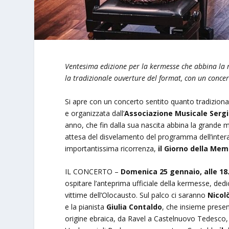
Ventesima edizione per la kermesse che abbina la 
la tradizionale ouverture del format, con un conce
Si apre con un concerto sentito quanto tradizion
e organizzata dall’
Associazione Musicale Sergio
anno, che fin dalla sua nascita abbina la grande m
attesa del disvelamento del programma dell’inter
importantissima ricorrenza,
il Giorno della Mem
IL CONCERTO –
Domenica 25 gennaio, alle 18
ospitare l’anteprima ufficiale della kermesse, dedi
vittime dell’Olocausto. Sul palco ci saranno
Nicol
e la pianista
Giulia Contaldo
, che insieme presen
origine ebraica, da Ravel a Castelnuovo Tedesco