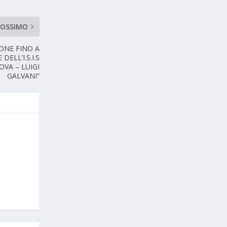
ROSSIMO
IONE FINO A
ELL’I.S.I.S
VA – LUIGI
GALVANI”