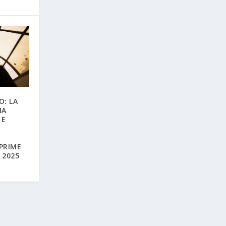
O: LA
IA
 E
PRIME
 2025