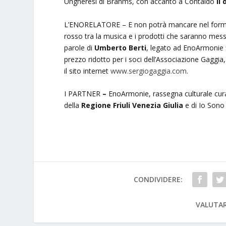
Ungheresi di Brahms, con accanto a Contaldo
il
L’ENORELATORE – E non potrà mancare nel format
rosso tra la musica e i prodotti che saranno messi
parole di
Umberto Berti
, legato ad EnoArmonie 
prezzo ridotto per i soci dell’Associazione Gaggia,
il sito internet
www.sergiogaggia.com
.
I PARTNER
–
EnoArmonie, rassegna culturale cura
della
Regione Friuli Venezia Giulia
e di Io Sono 
CONDIVIDERE:
VALUTAR