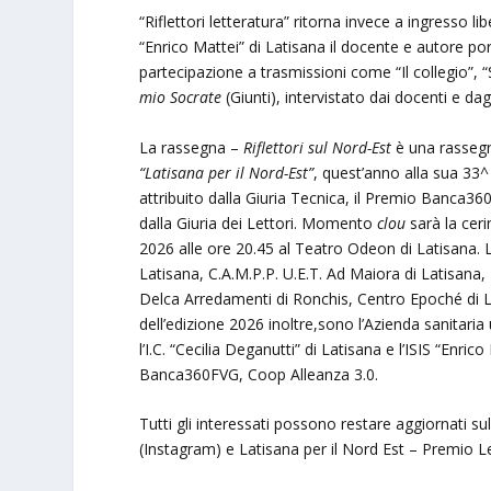
“Riflettori letteratura” ritorna invece a ingresso li
“Enrico Mattei” di Latisana il docente e autore p
partecipazione a trasmissioni come “Il collegio”, 
mio Socrate
(Giunti), intervistato dai docenti e dagl
La rassegna –
Riflettori sul Nord-Est
è una rassegna
“Latisana per il Nord-Est”
, quest’anno alla sua 33^
attribuito dalla Giuria Tecnica, il Premio Banca36
dalla Giuria dei Lettori. Momento
clou
sarà la cer
2026 alle ore 20.45 al Teatro Odeon di Latisana. L’
Latisana, C.A.M.P.P. U.E.T. Ad Maiora di Latisana, L
Delca Arredamenti di Ronchis, Centro Epoché di La
dell’edizione 2026 inoltre,sono l’Azienda sanitaria 
l’I.C. “Cecilia Deganutti” di Latisana e l’ISIS “Enri
Banca360FVG, Coop Alleanza 3.0.
Tutti gli interessati possono restare aggiornati 
(Instagram) e Latisana per il Nord Est – Premio L