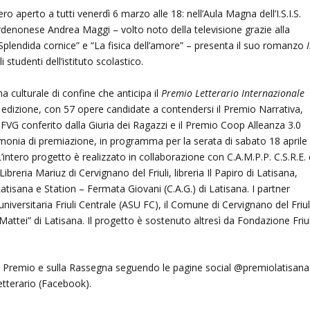
bero aperto a tutti venerdì 6 marzo alle 18: nell’Aula Magna dell’I.S.I.S.
ordenonese Andrea Maggi – volto noto della televisione grazie alla
“Splendida cornice” e “La fisica dell’amore” – presenta il suo romanzo
I
i studenti dell’istituto scolastico.
 culturale di confine che anticipa il
Premio Letterario Internazionale
 edizione, con 57 opere candidate a contendersi il Premio Narrativa,
0FVG conferito dalla Giuria dei Ragazzi e il Premio Coop Alleanza 3.0
imonia di premiazione, in programma per la serata di sabato 18 aprile
intero progetto è realizzato in collaborazione con C.A.M.P.P. C.S.R.E. 
ibreria Mariuz di Cervignano del Friuli, libreria Il Papiro di Latisana,
tisana e Station – Fermata Giovani (C.A.G.) di Latisana. I partner
universitaria Friuli Centrale (ASU FC), il Comune di Cervignano del Friul
co Mattei” di Latisana. Il progetto è sostenuto altresì da Fondazione Friul
sul Premio e sulla Rassegna seguendo le pagine social @premiolatisana
etterario (Facebook).