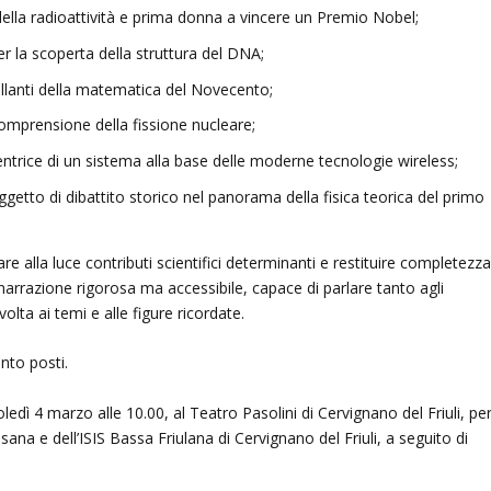
della radioattività e prima donna a vincere un Premio Nobel;
r la scoperta della struttura del DNA;
llanti della matematica del Novecento;
omprensione della fissione nucleare;
ntrice di un sistema alla base delle moderne tecnologie wireless;
getto di dibattito storico nel panorama della fisica teorica del primo
are alla luce contributi scientifici determinanti e restituire completezz
 narrazione rigorosa ma accessibile, capace di parlare tanto agli
olta ai temi e alle figure ricordate.
nto posti.
edì 4 marzo alle 10.00, al Teatro Pasolini di Cervignano del Friuli, pe
tisana e dell’ISIS Bassa Friulana di Cervignano del Friuli, a seguito di