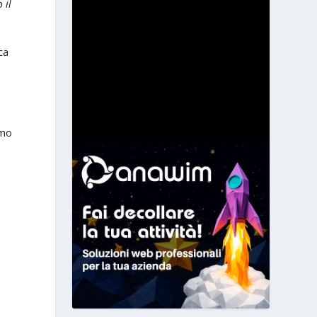
 il
ca
tmo