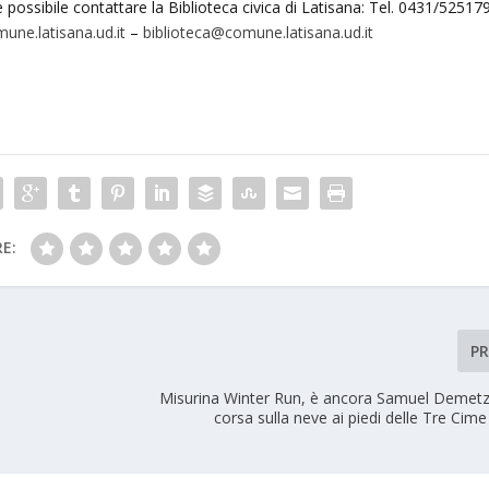
è possibile contattare la Biblioteca civica di Latisana: Tel. 0431/52517
une.latisana.ud.it
–
biblioteca@comune.latisana.ud.it
E:
P
O
Misurina Winter Run, è ancora Samuel Demetz 
corsa sulla neve ai piedi delle Tre Cim