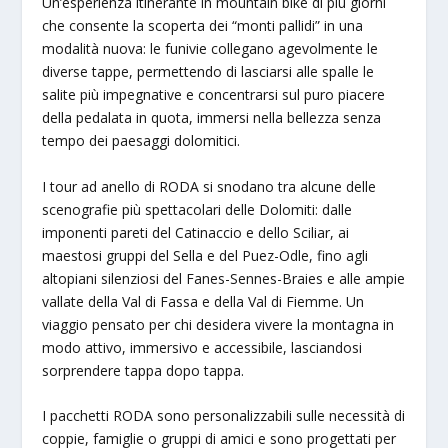
Un’esperienza itinerante in mountain bike di più giorni
che consente la scoperta dei “monti pallidi” in una
modalità nuova: le funivie collegano agevolmente le
diverse tappe, permettendo di lasciarsi alle spalle le
salite più impegnative e concentrarsi sul puro piacere
della pedalata in quota, immersi nella bellezza senza
tempo dei paesaggi dolomitici.
I tour ad anello di RODA si snodano tra alcune delle
scenografie più spettacolari delle Dolomiti: dalle
imponenti pareti del Catinaccio e dello Sciliar, ai
maestosi gruppi del Sella e del Puez-Odle, fino agli
altopiani silenziosi del Fanes-Sennes-Braies e alle ampie
vallate della Val di Fassa e della Val di Fiemme. Un
viaggio pensato per chi desidera vivere la montagna in
modo attivo, immersivo e accessibile, lasciandosi
sorprendere tappa dopo tappa.
I pacchetti RODA sono personalizzabili sulle necessità di
coppie, famiglie o gruppi di amici e sono progettati per