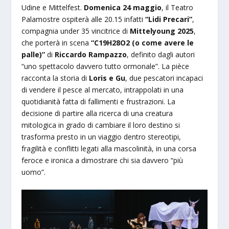
Udine e Mittelfest.
Domenica 24 maggio
, il Teatro
Palamostre ospiterà alle 20.15 infatti
“Lidi Precari”
,
compagnia under 35 vincitrice di
Mittelyoung 2025
,
che porterà in scena
“C19H28O2 (o come avere le
palle)”
di
Riccardo Rampazzo
, definito dagli autori
“uno spettacolo davvero tutto ormonale”. La pièce
racconta la storia di
Loris e Gu
, due pescatori incapaci
di vendere il pesce al mercato, intrappolati in una
quotidianità fatta di fallimenti e frustrazioni. La
decisione di partire alla ricerca di una creatura
mitologica in grado di cambiare il loro destino si
trasforma presto in un viaggio dentro stereotipi,
fragilità e conflitti legati alla mascolinità, in una corsa
feroce e ironica a dimostrare chi sia davvero “più
uomo”.