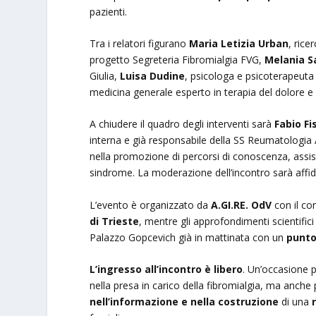
pazienti.
Tra i relatori figurano
Maria Letizia Urban
, rice
progetto Segreteria Fibromialgia FVG,
Melania S
Giulia,
Luisa Dudine
, psicologa e psicoterapeuta
medicina generale esperto in terapia del dolore e
A chiudere il quadro degli interventi sarà
Fabio Fi
interna e già responsabile della SS Reumatologia
nella promozione di percorsi di conoscenza, assis
sindrome. La moderazione dell’incontro sarà affi
L’evento è organizzato da
A.GI.RE. OdV
con il co
di Trieste
, mentre gli approfondimenti scientifici
Palazzo Gopcevich già in mattinata con un
punto
L’ingresso all’incontro è libero
. Un’occasione p
nella presa in carico della fibromialgia, ma anche 
nell’informazione e nella costruzione
di una