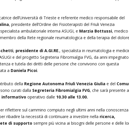
rcatrice dell’Università di Trieste e referente medico responsabile del
alina
, presidente dell’Ordine dei Fisioterapisti del Friuli Venezia
 specialista ambulatoriale interna ASUGI, e
Marzia Bottussi
, medico 
 membro della Rete regionale reumatologica e della terapia del dolore
schetti
,
presidente di A.GI.RE
., specialista in reumatologia e medic
 ASUGI e del progetto Segreteria Fibromialgia FVG, da anni impegnato
tenza e tutela dei diritti delle persone che convivono con questa
data a
Daniela Picoi
.
ntributo della
Regione Autonoma Friuli Venezia Giulia
e del
Comu
 sono curati dalla
Segreteria Fibromialgia FVG
, che sarà presente 
 informativo
operativo dalle
10.30 alle 13.00.
er riflettere sul cammino compiuto negli ultimi anni nella conoscenza
per ribadire la necessità di continuare a investire nella
ricerca,
rete di supporto
sempre più vicina ai bisogni delle persone e delle lo