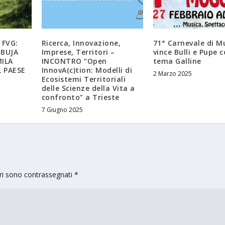
 FVG:
Ricerca, Innovazione,
71° Carnevale di M
 BUJA
Imprese, Territori –
vince Bulli e Pupe c
ILA
INCONTRO “Open
tema Galline
L PAESE
InnovA(c)tion: Modelli di
2 Marzo 2025
Ecosistemi Territoriali
delle Scienze della Vita a
confronto” a Trieste
7 Giugno 2025
ori sono contrassegnati
*