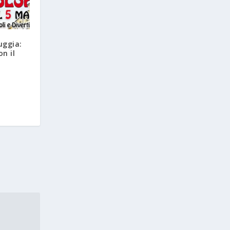
uggia:
on il