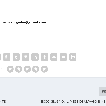
uliveneziagiulia@gmail.com
E:
P
ANTE
ECCO GIUGNO, IL MESE DI ALPAGO BIK