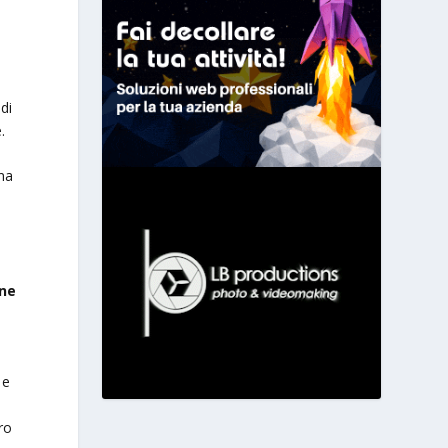
di
.
ina
ne
a
 e
ro