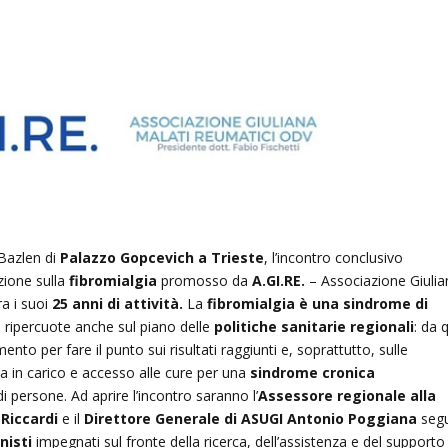
Bazlen di
Palazzo Gopcevich a Trieste
, l’incontro conclusivo
zione sulla
fibromialgia
promosso da
A.GI.RE.
– Associazione Giulia
a i suoi
25 anni di attività.
La
fibromialgia è una sindrome di
 ripercuote anche sul piano delle
politiche sanitarie regionali
: da 
nto per fare il punto sui risultati raggiunti e, soprattutto, sulle
sa in carico e accesso alle cure per una
sindrome cronica
persone. Ad aprire l’incontro saranno l’
Assessore regionale alla
 Riccardi
e il
Direttore Generale di ASUGI Antonio Poggiana
segu
nisti
impegnati sul fronte della ricerca, dell’assistenza e del supporto 